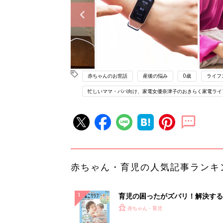
赤ちゃんのお世話
産後の悩み
0歳
ライフ
忙しいママ・パパ向け、家電女優奈津子のおきらく家電ライ
赤ちゃん・育児の人気記事ランキ
育児の困ったがズバリ！解決する
『ひよこクラブ 夏号』 4カ月～
赤ちゃん・育児
になるまで、育児に役立つ情報が