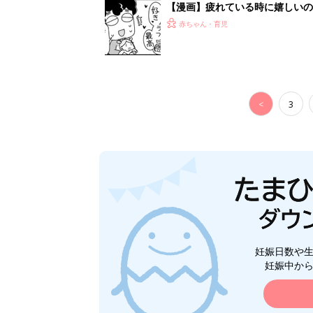
【漫画】疲れている時に嬉しい
助け『ふうふう子育て ＃90』
赤ちゃん・育児
<
3
妊娠日数や
妊娠中か