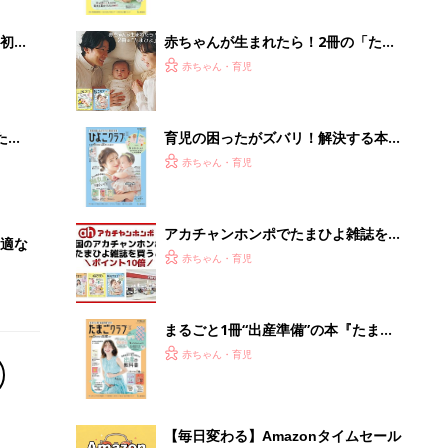
っぱい・ミルクの基本と夏のトラブル
解決テク
初め
赤ちゃんが生まれたら！2冊の「たま
大特
ひよ」
赤ちゃん・育児
 お
ブル
たま
育児の困ったがズバリ！解決する本
『ひよこクラブ 夏号』 4カ月～2才
赤ちゃん・育児
になるまで、育児に役立つ情報がいっ
ぱい！
アカチャンホンポでたまひよ雑誌を買
適な
うとポイント10倍【期間限定】
赤ちゃん・育児
まるごと1冊“出産準備”の本『たまご
クラブ 夏号』〈スペシャル大特集〉
赤ちゃん・育児
夫婦で予習する 出産の教科書
【毎日変わる】Amazonタイムセール