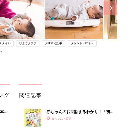
スタイル
ひよこクラブ
おすすめ記事
タレント・有名人
フ
ング
関連記事
本
赤ちゃんのお世話まるわかり！『初め
2才
てのひよこクラブ 夏号』〈巻頭大特
赤ちゃん・育児
いっ
集〉初めての授乳がうまくいく！ お