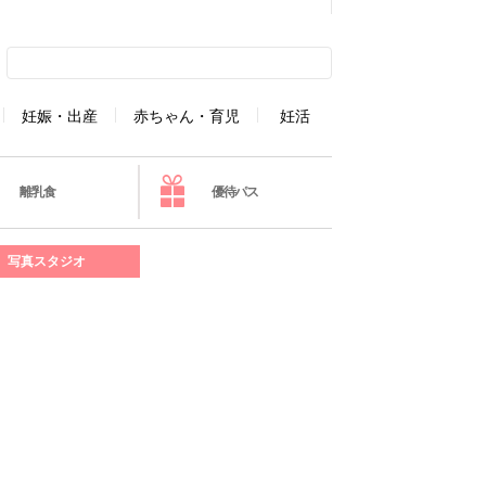
妊娠・出産
赤ちゃん・育児
妊活
離乳食
優待パス
写真スタジオ