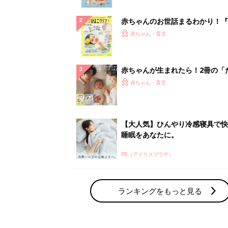
ぱい！
赤ちゃんのお世話まるわかり！『
てのひよこクラブ 夏号』〈巻頭
赤ちゃん・育児
集〉初めての授乳がうまくいく！
っぱい・ミルクの基本と夏のトラ
解決テク
赤ちゃんが生まれたら！2冊の「
ひよ」
赤ちゃん・育児
【大人気】ひんやり冷感寝具で快
睡眠をあなたに。
PR（アイリスプラザ）
ランキングをもっと見る