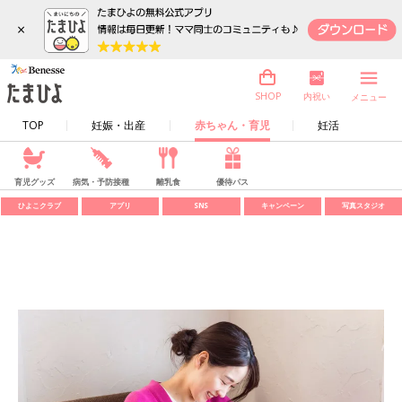
×
内祝い
SHOP
メニュー
TOP
妊娠・出産
赤ちゃん・育児
妊活
育児グッズ
病気・予防接種
離乳食
優待パス
ひよこクラブ
アプリ
SNS
キャンペーン
写真スタジオ