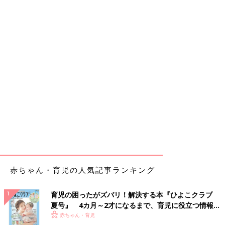
赤ちゃん・育児の人気記事ランキング
育児の困ったがズバリ！解決する本『ひよこクラブ
夏号』 4カ月～2才になるまで、育児に役立つ情報が
いっぱい！
赤ちゃん・育児