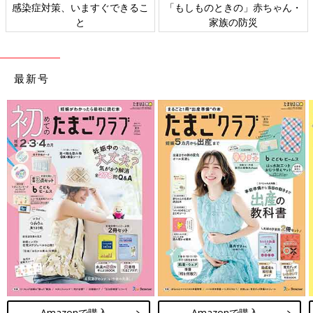
日本外来小児科学会リーフレッ
六星占術 細木かおりさんの人生
ト検討会
相談
最新号
Amazonで購入
Amazonで購入