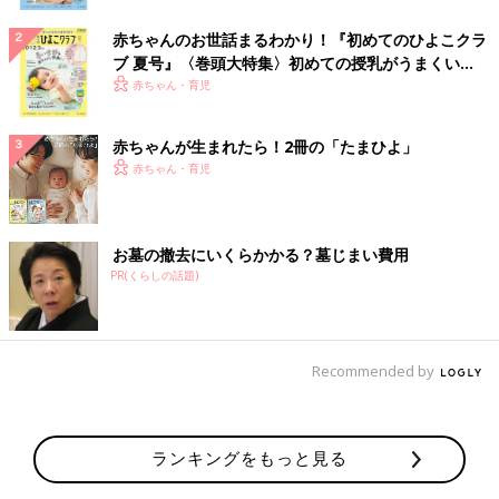
赤ちゃんのお世話まるわかり！『初めてのひよこクラ
ブ 夏号』〈巻頭大特集〉初めての授乳がうまくい
く！ おっぱい・ミルクの基本と夏のトラブル 解決テ
赤ちゃん・育児
ク
赤ちゃんが生まれたら！2冊の「たまひよ」
赤ちゃん・育児
お墓の撤去にいくらかかる？墓じまい費用
PR(くらしの話題)
Recommended by
ランキングをもっと見る