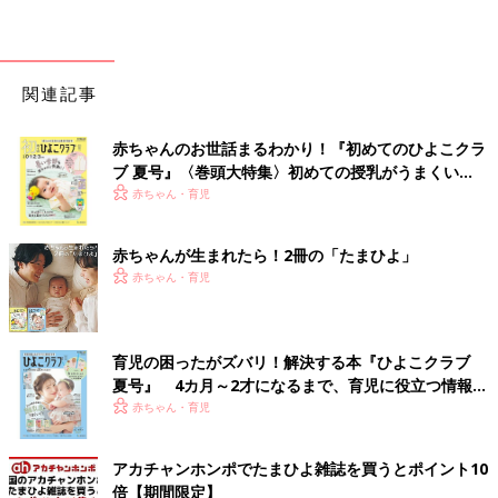
関連記事
赤ちゃんのお世話まるわかり！『初めてのひよこクラ
ブ 夏号』〈巻頭大特集〉初めての授乳がうまくい
く！ おっぱい・ミルクの基本と夏のトラブル 解決テ
赤ちゃん・育児
ク
赤ちゃんが生まれたら！2冊の「たまひよ」
赤ちゃん・育児
育児の困ったがズバリ！解決する本『ひよこクラブ
夏号』 4カ月～2才になるまで、育児に役立つ情報が
いっぱい！
赤ちゃん・育児
アカチャンホンポでたまひよ雑誌を買うとポイント10
倍【期間限定】