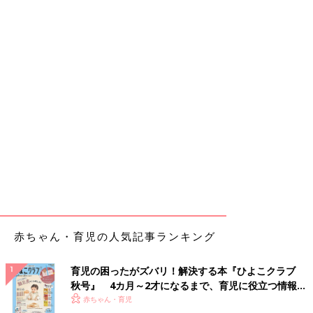
赤ちゃん・育児の人気記事ランキング
育児の困ったがズバリ！解決する本『ひよこクラブ
秋号』 4カ月～2才になるまで、育児に役立つ情報が
いっぱい！
赤ちゃん・育児