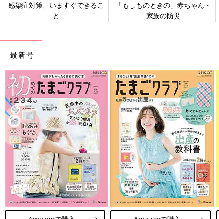
日本外来小児科学会リーフレッ
六星占術 細木かおりさんの人生
ト検討会
相談
最新号
Amazonで購入
Amazonで購入