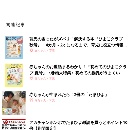
関連記事
育児の困ったがズバリ！解決する本『ひよこクラブ
秋号』 4カ月～2才になるまで、育児に役立つ情報が
いっぱい！
赤ちゃん・育児
赤ちゃんのお世話まるわかり！『初めてのひよこクラ
ブ 夏号』〈巻頭大特集〉初めての授乳がうまくい
く！ おっぱい・ミルクの基本と夏のトラブル 解決テ
赤ちゃん・育児
ク
赤ちゃんが生まれたら！2冊の「たまひよ」
赤ちゃん・育児
アカチャンホンポでたまひよ雑誌を買うとポイント10
倍【期間限定】