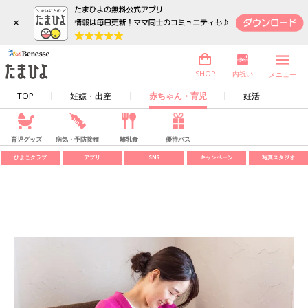
×
内祝い
SHOP
メニュー
TOP
妊娠・出産
赤ちゃん・育児
妊活
育児グッズ
病気・予防接種
離乳食
優待パス
ひよこクラブ
アプリ
SNS
キャンペーン
写真スタジオ