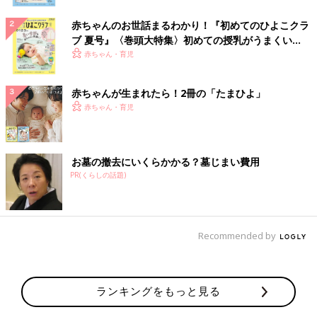
赤ちゃんのお世話まるわかり！『初めてのひよこクラ
ブ 夏号』〈巻頭大特集〉初めての授乳がうまくい
く！ おっぱい・ミルクの基本と夏のトラブル 解決テ
赤ちゃん・育児
ク
赤ちゃんが生まれたら！2冊の「たまひよ」
赤ちゃん・育児
お墓の撤去にいくらかかる？墓じまい費用
PR(くらしの話題)
Recommended by
ランキングをもっと見る