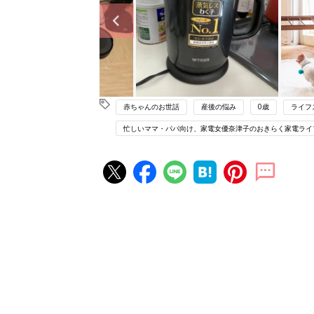
赤ちゃんのお世話
産後の悩み
0歳
ライフ
忙しいママ・パパ向け、家電女優奈津子のおきらく家電ライ
赤ちゃん・育児の人気記事ランキ
育児の困ったがズバリ！解決する
『ひよこクラブ 夏号』 4カ月～
赤ちゃん・育児
になるまで、育児に役立つ情報が