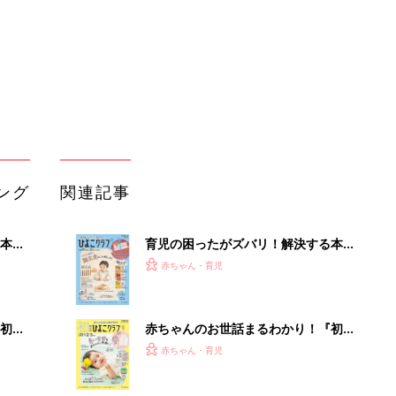
ぱい！
初め
赤ちゃんのお世話まるわかり！『初め
大特
てのひよこクラブ 夏号』〈巻頭大特
赤ちゃん・育児
 お
集〉初めての授乳がうまくいく！ お
ブル
っぱい・ミルクの基本と夏のトラブル
解決テク
たま
赤ちゃんが生まれたら！2冊の「たま
ひよ」
赤ちゃん・育児
アカチャンホンポでたまひよ雑誌を買
って
うとポイント10倍【期間限定】
赤ちゃん・育児
たまひよの雑誌
赤ちゃん・育児
「持ち家を売る時のNG行為」知って