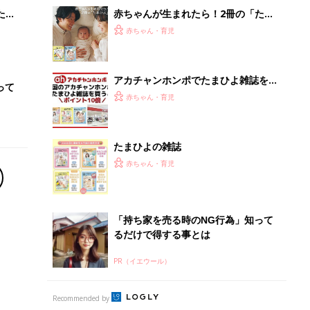
るだけで得する事とは
PR（イエウール）
Recommended by
離乳食はいつから？進め方は？「たまひよ きほんの離
乳食」
授乳の悩みや初めての離乳食作りに役立つ
子育てとお金
につ
妊娠・出産・育児にかかる費用やもらえる補助
金・助成金を解説