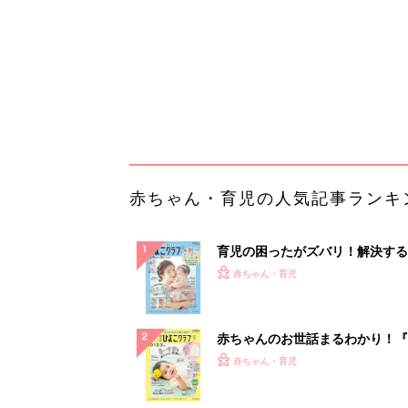
ぱい！
赤ちゃんのお世話まるわかり！『
てのひよこクラブ 夏号』〈巻頭
赤ちゃん・育児
集〉初めての授乳がうまくいく！
っぱい・ミルクの基本と夏のトラ
解決テク
赤ちゃんが生まれたら！2冊の「
ひよ」
赤ちゃん・育児
「持ち家を売る時のNG行為」知
るだけで得する事とは
PR（イエウール）
ランキングをもっと見る