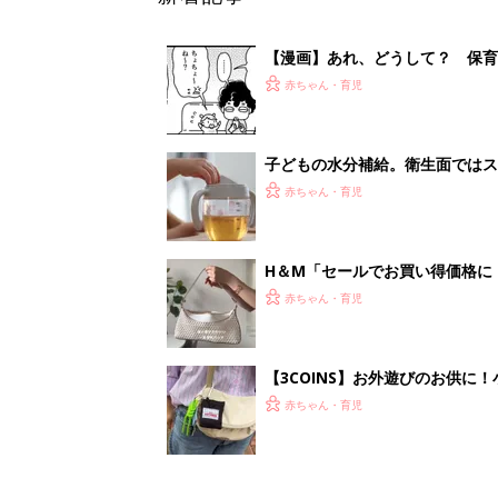
【3COINS】お外遊びのお供
ート」
赤ちゃん・育児
<
3
妊娠日数や
妊娠中か