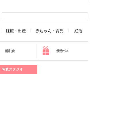
妊娠・出産
赤ちゃん・育児
妊活
離乳食
優待パス
写真スタジオ