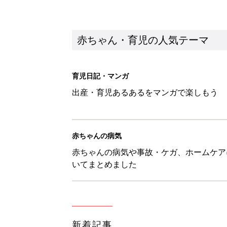
新着記事
【漫画】あれ、どうして？ 保
がする……！『ふうふう子育て ＃
赤ちゃん・育児
子どもの水分補給。衛生面ではス
く3つのコツとは？【専門家監修
赤ちゃん・育児
H＆М「セールでお買い得価格に
赤ちゃん・育児