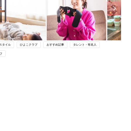
スタイル
ひよこクラブ
おすすめ記事
タレント・有名人
フ
ング
関連記事
本
育児の困ったがズバリ！解決する本
2才
『ひよこクラブ 秋号』 4カ月～2才
赤ちゃん・育児
いっ
になるまで、育児に役立つ情報がいっ