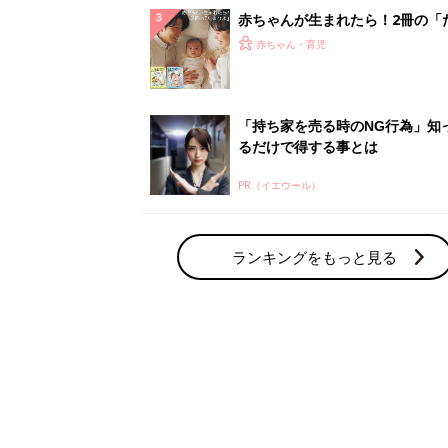
赤ちゃん・育児の人気テーマ
育児日記・マンガ
出産・育児あるあるをマンガで楽しもう
赤ちゃんの病気
赤ちゃんの病気や事故・ケガ、ホームケア
いてまとめました