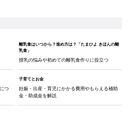
育園生活に慣れたのはいいけど、夫の子供への興味関心が薄れた気
91』
ポーツドリンクより麦茶が要注意!? 暑い季節に衛生的に持ち歩
】
！」「かわいくて一目ぼれ！」買うべき小物アイテム4選