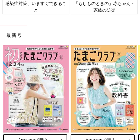
日本外来小児科学会リーフレッ
六星占術 細木かおりさんの人生
ト検討会
相談
最新号
Amazonで購入
Amazonで購入