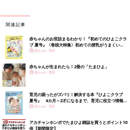
関連記事
赤ちゃんのお世話まるわかり！『初めてのひよこクラ
ブ 夏号』〈巻頭大特集〉初めての授乳がうまくい
く！ おっぱい・ミルクの基本と夏のトラブル 解決テ
赤ちゃん・育児
ク
赤ちゃんが生まれたら！2冊の「たまひよ」
赤ちゃん・育児
育児の困ったがズバリ！解決する本『ひよこクラブ
夏号』 4カ月～2才になるまで、育児に役立つ情報が
いっぱい！
赤ちゃん・育児
アカチャンホンポでたまひよ雑誌を買うとポイント10
倍【期間限定】