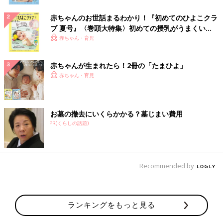
赤ちゃんのお世話まるわかり！『初めてのひよこクラ
ブ 夏号』〈巻頭大特集〉初めての授乳がうまくい
く！ おっぱい・ミルクの基本と夏のトラブル 解決テ
赤ちゃん・育児
ク
赤ちゃんが生まれたら！2冊の「たまひよ」
赤ちゃん・育児
お墓の撤去にいくらかかる？墓じまい費用
PR(くらしの話題)
Recommended by
ランキングをもっと見る