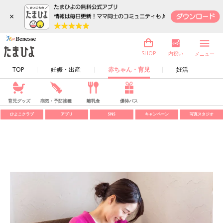
×
内祝い
SHOP
メニュー
TOP
妊娠・出産
赤ちゃん・育児
妊活
育児グッズ
病気・予防接種
離乳食
優待パス
ひよこクラブ
アプリ
SNS
キャンペーン
写真スタジオ