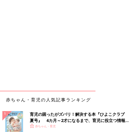
赤ちゃん・育児の人気記事ランキング
育児の困ったがズバリ！解決する本『ひよこクラブ
夏号』 4カ月～2才になるまで、育児に役立つ情報が
いっぱい！
赤ちゃん・育児