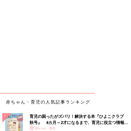
赤ちゃん・育児の人気記事ランキング
育児の困ったがズバリ！解決する本『ひよこクラブ
秋号』 4カ月～2才になるまで、育児に役立つ情報が
いっぱい！
赤ちゃん・育児