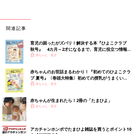
関連記事
育児の困ったがズバリ！解決する本『ひよこクラブ
秋号』 4カ月～2才になるまで、育児に役立つ情報が
いっぱい！
赤ちゃん・育児
赤ちゃんのお世話まるわかり！『初めてのひよこクラ
ブ 夏号』〈巻頭大特集〉初めての授乳がうまくい
く！ おっぱい・ミルクの基本と夏のトラブル 解決テ
赤ちゃん・育児
ク
赤ちゃんが生まれたら！2冊の「たまひよ」
赤ちゃん・育児
アカチャンホンポでたまひよ雑誌を買うとポイント10