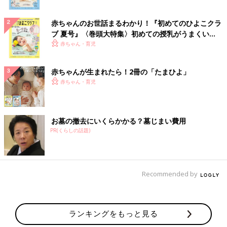
赤ちゃんのお世話まるわかり！『初めてのひよこクラ
ブ 夏号』〈巻頭大特集〉初めての授乳がうまくい
く！ おっぱい・ミルクの基本と夏のトラブル 解決テ
赤ちゃん・育児
ク
赤ちゃんが生まれたら！2冊の「たまひよ」
赤ちゃん・育児
お墓の撤去にいくらかかる？墓じまい費用
PR(くらしの話題)
Recommended by
ランキングをもっと見る