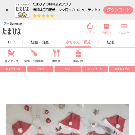
×
内祝い
SHOP
メニュー
TOP
妊娠・出産
赤ちゃん・育児
妊活
育児グッズ
病気・予防接種
離乳食
優待パス
ひよこクラブ
アプリ
SNS
キャンペーン
写真スタジオ