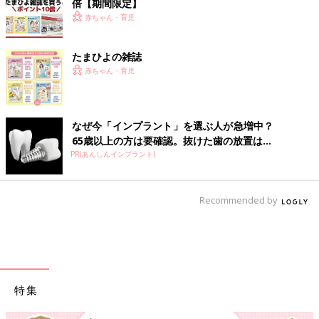
倍【期間限定】
赤ちゃん・育児
たまひよの雑誌
赤ちゃん・育児
なぜ今「インプラント」を選ぶ人が急増中？
65歳以上の方は要確認。抜けた歯の放置は...
PR(あんしんインプラント)
Recommended by
特集