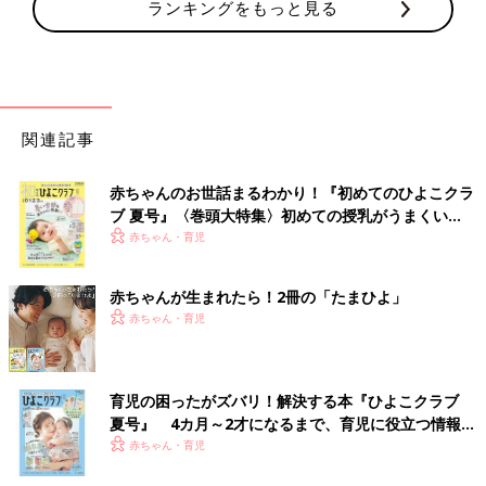
ランキングをもっと見る
関連記事
赤ちゃんのお世話まるわかり！『初めてのひよこクラ
ブ 夏号』〈巻頭大特集〉初めての授乳がうまくい
く！ おっぱい・ミルクの基本と夏のトラブル 解決テ
赤ちゃん・育児
ク
赤ちゃんが生まれたら！2冊の「たまひよ」
赤ちゃん・育児
育児の困ったがズバリ！解決する本『ひよこクラブ
夏号』 4カ月～2才になるまで、育児に役立つ情報が
いっぱい！
赤ちゃん・育児