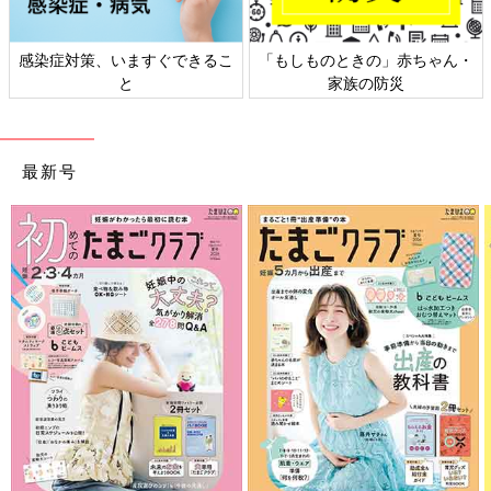
・
日本外来小児科学会リーフレッ
六星占術 細木かおりさんの人
ト検討会
相談
最新号