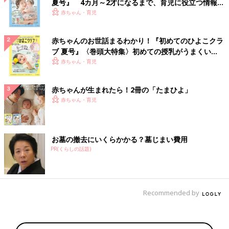
夏号』 4カ月～2才になるまで、育児に役立つ情報が
いっぱい！
赤ちゃん・育児
赤ちゃんのお世話まるわかり！『初めてのひよこクラ
ブ 夏号』〈巻頭大特集〉初めての授乳がうまくい
く！ おっぱい・ミルクの基本と夏のトラブル 解決テ
赤ちゃん・育児
ク
赤ちゃんが生まれたら！2冊の「たまひよ」
赤ちゃん・育児
お墓の撤去にいくらかかる？墓じまい費用
PR(くらしの話題)
Recommended by