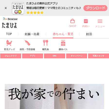
×
内祝い
SHOP
メニュー
TOP
妊娠・出産
赤ちゃん・育児
妊活
育児グッズ
病気・予防接種
離乳食
優待パス
ひよこクラブ
アプリ
SNS
キャンペーン
写真スタジオ