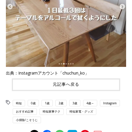
出典：Instagramアカウント「chuchun_ko」
元記事へ戻る
時短
0歳
1歳
2歳
3歳
4歳～
Instagram
おすすめ記事
時短家事テク
時短家電・グッズ
小掃除/こそうじ