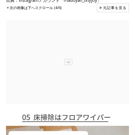
出典：Instagramアカウント「madoyan_tinyjoy」
▼
次の画像は下へスクロール (4/6)
▶
元記事を見る