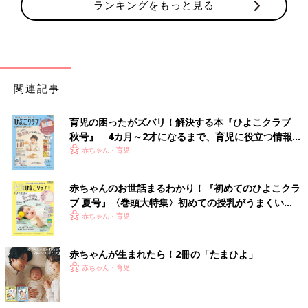
ランキングをもっと見る
関連記事
育児の困ったがズバリ！解決する本『ひよこクラブ
秋号』 4カ月～2才になるまで、育児に役立つ情報が
いっぱい！
赤ちゃん・育児
赤ちゃんのお世話まるわかり！『初めてのひよこクラ
ブ 夏号』〈巻頭大特集〉初めての授乳がうまくい
く！ おっぱい・ミルクの基本と夏のトラブル 解決テ
赤ちゃん・育児
ク
赤ちゃんが生まれたら！2冊の「たまひよ」
赤ちゃん・育児