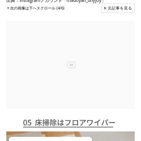
出典：Instagramアカウント「madoyan_tinyjoy」
▼
次の画像は下へスクロール (4/6)
▶
元記事を見る