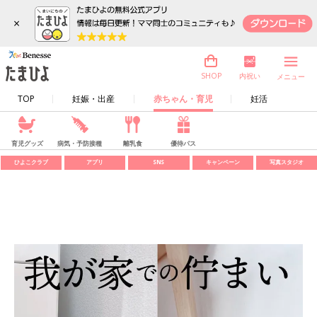
×
内祝い
SHOP
メニュー
TOP
妊娠・出産
赤ちゃん・育児
妊活
育児グッズ
病気・予防接種
離乳食
優待パス
ひよこクラブ
アプリ
SNS
キャンペーン
写真スタジオ