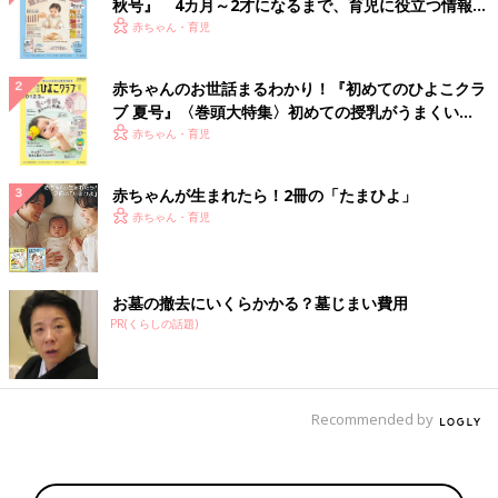
秋号』 4カ月～2才になるまで、育児に役立つ情報が
いっぱい！
赤ちゃん・育児
赤ちゃんのお世話まるわかり！『初めてのひよこクラ
ブ 夏号』〈巻頭大特集〉初めての授乳がうまくい
く！ おっぱい・ミルクの基本と夏のトラブル 解決テ
赤ちゃん・育児
ク
赤ちゃんが生まれたら！2冊の「たまひよ」
赤ちゃん・育児
お墓の撤去にいくらかかる？墓じまい費用
PR(くらしの話題)
Recommended by