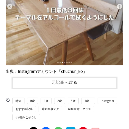
出典：Instagramアカウント「chuchun_ko」
元記事へ戻る
時短
0歳
1歳
2歳
3歳
4歳～
Instagram
おすすめ記事
時短家事テク
時短家電・グッズ
小掃除/こそうじ