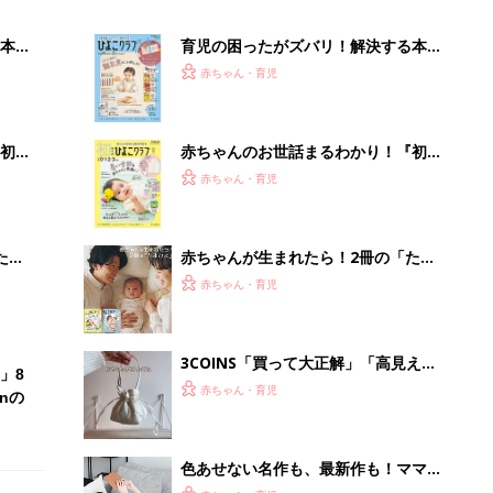
本
育児の困ったがズバリ！解決する本
2才
『ひよこクラブ 秋号』 4カ月～2才
赤ちゃん・育児
いっ
になるまで、育児に役立つ情報がいっ
ぱい！
初め
赤ちゃんのお世話まるわかり！『初め
大特
てのひよこクラブ 夏号』〈巻頭大特
赤ちゃん・育児
 お
集〉初めての授乳がうまくいく！ お
ブル
っぱい・ミルクの基本と夏のトラブル
解決テク
たま
赤ちゃんが生まれたら！2冊の「たま
ひよ」
赤ちゃん・育児
3COINS「買って大正解」「高見えで
」8
可愛すぎ」大人気のファッショングッ
赤ちゃん・育児
nの
ズ4選
色あせない名作も、最新作も！ママと
漫画のつきあい方