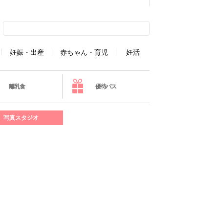
妊娠・出産
赤ちゃん・育児
妊活
離乳食
優待パス
写真スタジオ