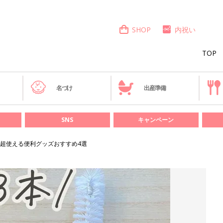
SHOP
内祝い
TOP
き
名づけ
出産準備
SNS
キャンペーン
超使える便利グッズおすすめ4選