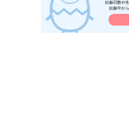
妊娠日数や
妊娠中か