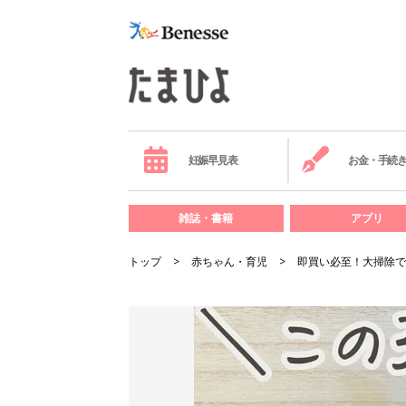
妊娠早見表
お金・手続
雑誌・書籍
アプリ
トップ
赤ちゃん・育児
即買い必至！大掃除で