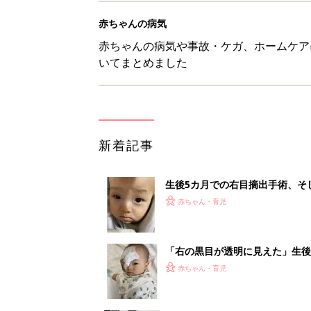
赤ちゃんの病気
赤ちゃんの病気や事故・ケガ、ホームケア
いてまとめました
新着記事
生後5カ月での右目摘出手術、そ
の生活【網膜芽細胞腫】
赤ちゃん・育児
「右の黒目が透明に見えた」生後
芽細胞腫】
赤ちゃん・育児