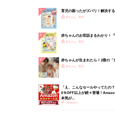
育児の困ったがズバリ！解決する
『ひよこクラブ 秋号』 4カ月～
赤ちゃん・育児
になるまで、育児に役立つ情報が
ぱい！
赤ちゃんのお世話まるわかり！『
てのひよこクラブ 夏号』〈巻頭
赤ちゃん・育児
集〉初めての授乳がうまくいく！
っぱい・ミルクの基本と夏のトラ
解決テク
赤ちゃんが生まれたら！2冊の「
ひよ」
赤ちゃん・育児
「え、こんなセールやってたの？
0％OFF以上が続々登場！Amazo
本気が...
PR（Amazon）