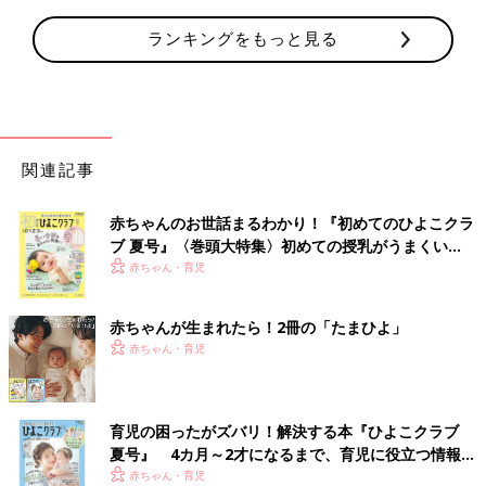
ランキングをもっと見る
関連記事
赤ちゃんのお世話まるわかり！『初めてのひよこクラ
ブ 夏号』〈巻頭大特集〉初めての授乳がうまくい
く！ おっぱい・ミルクの基本と夏のトラブル 解決テ
赤ちゃん・育児
ク
赤ちゃんが生まれたら！2冊の「たまひよ」
赤ちゃん・育児
育児の困ったがズバリ！解決する本『ひよこクラブ
夏号』 4カ月～2才になるまで、育児に役立つ情報が
いっぱい！
赤ちゃん・育児