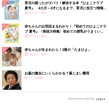
育児の困ったがズバリ！解決する本『ひよこクラブ
夏号』 4カ月～2才になるまで、育児に役立つ情報が
いっぱい！
赤ちゃん・育児
赤ちゃんのお世話まるわかり！『初めてのひよこクラ
ブ 夏号』〈巻頭大特集〉初めての授乳がうまくい
く！ おっぱい・ミルクの基本と夏のトラブル 解決テ
赤ちゃん・育児
ク
赤ちゃんが生まれたら！2冊の「たまひよ」
赤ちゃん・育児
お墓の撤去にいくらかかる？墓じまい費用
PR(くらしの話題)
Recommended by