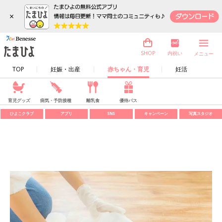
×
内祝い
SHOP
メニュー
TOP
妊娠・出産
赤ちゃん・育児
妊活
育児グッズ
病気・予防接種
離乳食
優待パス
ひよこクラブ
アプリ
SNS
キャンペーン
写真スタジオ