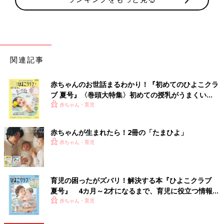
関連記事
赤ちゃんのお世話まるわかり！『初めてのひよこクラ
ブ 夏号』〈巻頭大特集〉初めての授乳がうまくい
く！ おっぱい・ミルクの基本と夏のトラブル 解決テ
赤ちゃん・育児
ク
赤ちゃんが生まれたら！2冊の「たまひよ」
赤ちゃん・育児
育児の困ったがズバリ！解決する本『ひよこクラブ
夏号』 4カ月～2才になるまで、育児に役立つ情報が
いっぱい！
赤ちゃん・育児