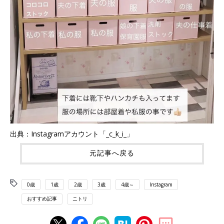
出典：Instagramアカウント「_c_k_i_」
元記事へ戻る
0歳
1歳
2歳
3歳
4歳～
Instagram
おすすめ記事
ニトリ