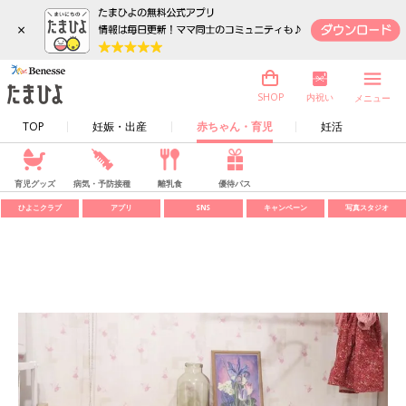
×
内祝い
SHOP
メニュー
TOP
妊娠・出産
赤ちゃん・育児
妊活
育児グッズ
病気・予防接種
離乳食
優待パス
ひよこクラブ
アプリ
SNS
キャンペーン
写真スタジオ