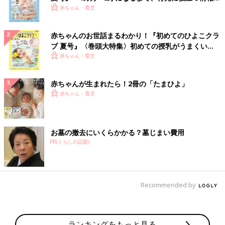
いっぱい！
赤ちゃん・育児
赤ちゃんのお世話まるわかり！『初めてのひよこクラ
ブ 夏号』〈巻頭大特集〉初めての授乳がうまくい
く！ おっぱい・ミルクの基本と夏のトラブル 解決テ
赤ちゃん・育児
ク
赤ちゃんが生まれたら！2冊の「たまひよ」
赤ちゃん・育児
お墓の撤去にいくらかかる？墓じまい費用
PR(くらしの話題)
Recommended by
ランキングをもっと見る