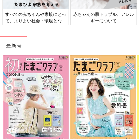
妊娠・育児期は「時短テク、家
新米ママ・パパ向け「マネー講
事」＆「小掃除」
座」
最新号