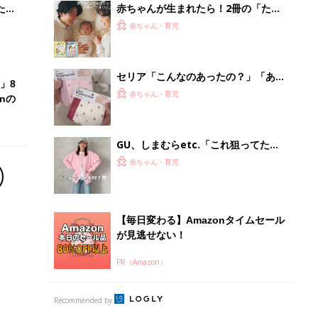
たま
赤ちゃんが生まれたら！2冊の「たま
ひよ」
赤ちゃん・育児
セリア「こんなのあったの？」「あの
」8
お悩みを解決」今欲しい！入園・進級
赤ちゃん・育児
nの
に使えるアイテム5選
GU、しまむらetc.「これ狙ってた」
「色味が可愛すぎる」先取りコーデが
赤ちゃん・育児
大人気！春カラーアイテム5選
【毎日変わる】Amazonタイムセール
が見逃せない！
PR（Amazon）
Recommended by