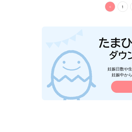
<
1
妊娠日数や
妊娠中か