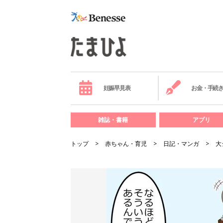
妊娠早見表
お金・手続
雑誌・書籍
アプリ
トップ
赤ちゃん・育児
日記・マンガ
大