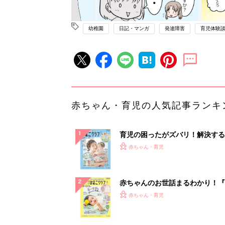
幼稚園
日記・マンガ
発達障害
育児体験
赤ちゃん・育児の人気記事ランキ
育児の困ったがズバリ！解決する
『ひよこクラブ 夏号』 4カ月～
赤ちゃん・育児
になるまで、育児に役立つ情報が
ぱい！
赤ちゃんのお世話まるわかり！『
てのひよこクラブ 夏号』〈巻頭
赤ちゃん・育児
集〉初めての授乳がうまくいく！
っぱい・ミルクの基本と夏のトラ
解決テク