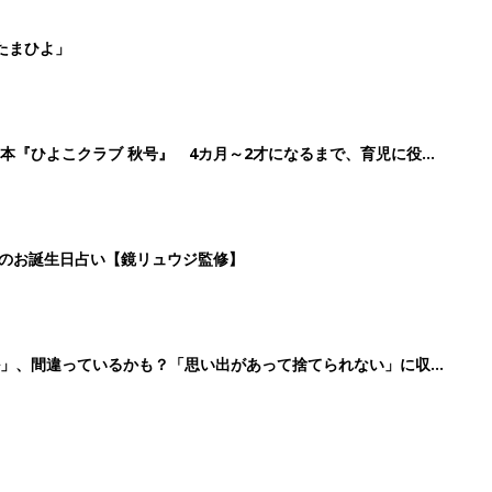
たまひよ」
本『ひよこクラブ 秋号』 4カ月～2才になるまで、育児に役立
日のお誕生日占い【鏡リュウジ監修】
ル」、間違っているかも？「思い出があって捨てられない」に収納