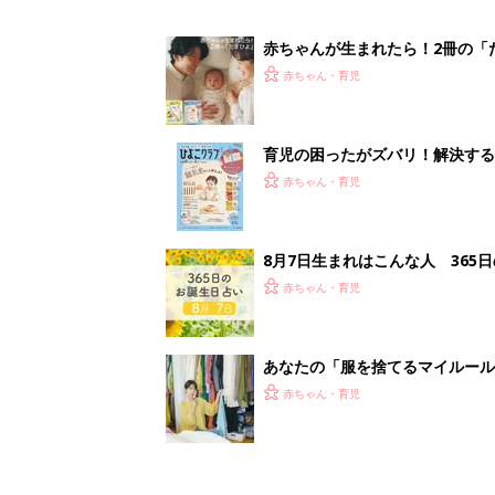
赤ちゃんが生まれたら！2冊の「
赤ちゃん・育児
育児の困ったがズバリ！解決する
つ情報がいっぱい！
赤ちゃん・育児
8月7日生まれはこんな人 365
赤ちゃん・育児
あなたの「服を捨てるマイルー
スタイリストが喝！
赤ちゃん・育児