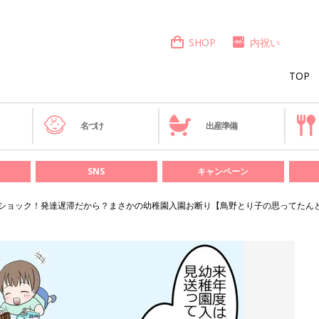
SHOP
内祝い
TOP
き
名づけ
出産準備
SNS
キャンペーン
ショック！発達遅滞だから？まさかの幼稚園入園お断り【鳥野とり子の思ってたんと