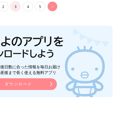
2
3
4
5
>
生後日数に合った情報を毎日お届け
ら産後まで長く使える無料アプリ
ダウンロード