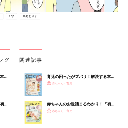
談
app
鳥野とり子
ング
関連記事
本
育児の困ったがズバリ！解決する本
2才
『ひよこクラブ 秋号』 4カ月～2才
赤ちゃん・育児
いっ
になるまで、育児に役立つ情報がいっ
ぱい！
初め
赤ちゃんのお世話まるわかり！『初め
大特
てのひよこクラブ 夏号』〈巻頭大特
赤ちゃん・育児
 お
集〉初めての授乳がうまくいく！ お
ブル
っぱい・ミルクの基本と夏のトラブル
解決テク