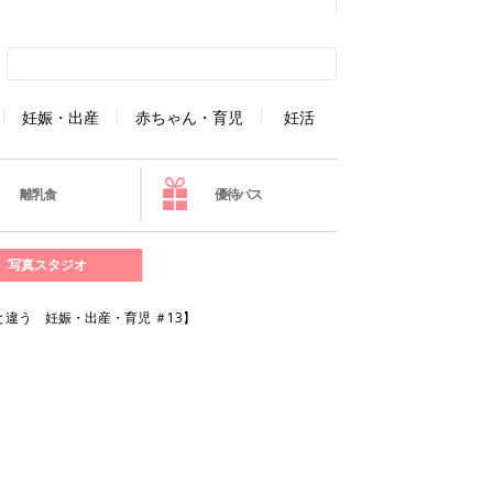
妊娠・出産
赤ちゃん・育児
妊活
離乳食
優待パス
写真スタジオ
違う 妊娠・出産・育児 ＃13】