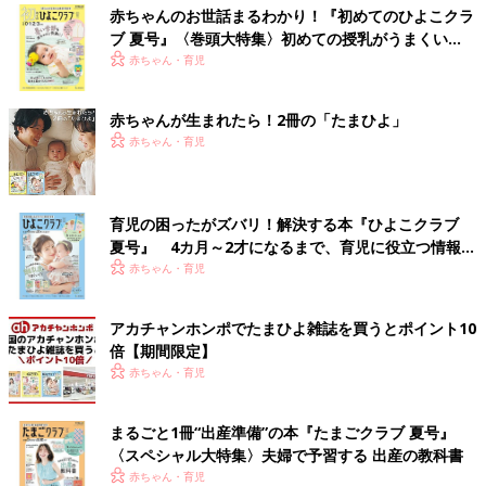
赤ちゃんのお世話まるわかり！『初めてのひよこクラ
ブ 夏号』〈巻頭大特集〉初めての授乳がうまくい
く！ おっぱい・ミルクの基本と夏のトラブル 解決テ
赤ちゃん・育児
ク
赤ちゃんが生まれたら！2冊の「たまひよ」
赤ちゃん・育児
育児の困ったがズバリ！解決する本『ひよこクラブ
夏号』 4カ月～2才になるまで、育児に役立つ情報が
いっぱい！
赤ちゃん・育児
アカチャンホンポでたまひよ雑誌を買うとポイント10
倍【期間限定】
赤ちゃん・育児
まるごと1冊“出産準備”の本『たまごクラブ 夏号』
〈スペシャル大特集〉夫婦で予習する 出産の教科書
赤ちゃん・育児