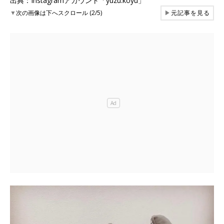
出典：Instagramアカウント「yuzu.koyu」
▼
次の画像は下へスクロール (2/5)
▶
元記事を見る