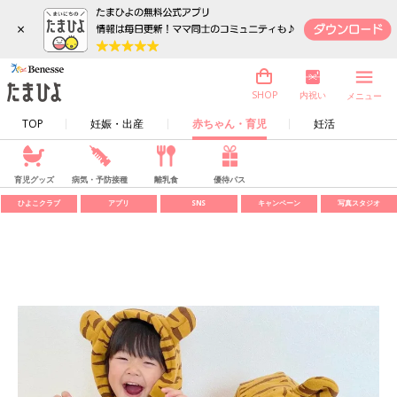
×
内祝い
SHOP
メニュー
TOP
妊娠・出産
赤ちゃん・育児
妊活
育児グッズ
病気・予防接種
離乳食
優待パス
ひよこクラブ
アプリ
SNS
キャンペーン
写真スタジオ