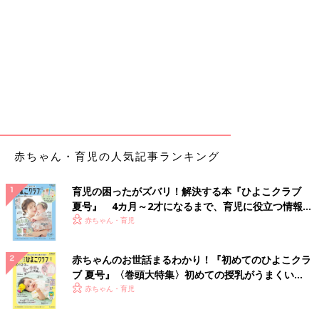
赤ちゃん・育児の人気記事ランキング
育児の困ったがズバリ！解決する本『ひよこクラブ
夏号』 4カ月～2才になるまで、育児に役立つ情報が
いっぱい！
赤ちゃん・育児
赤ちゃんのお世話まるわかり！『初めてのひよこクラ
ブ 夏号』〈巻頭大特集〉初めての授乳がうまくい
く！ おっぱい・ミルクの基本と夏のトラブル 解決テ
赤ちゃん・育児
ク