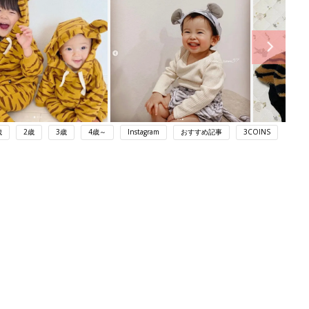
歳
2歳
3歳
4歳～
Instagram
おすすめ記事
3COINS
ング
関連記事
本
赤ちゃんのお世話まるわかり！『初め
2才
てのひよこクラブ 夏号』〈巻頭大特
赤ちゃん・育児
いっ
集〉初めての授乳がうまくいく！ お