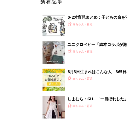
しまむら・GU…「一目ぼれした
赤ちゃん・育児
<
1
妊娠日数や
妊娠中か