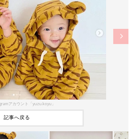
agramアカウント「yuzu.koyu」
記事へ戻る