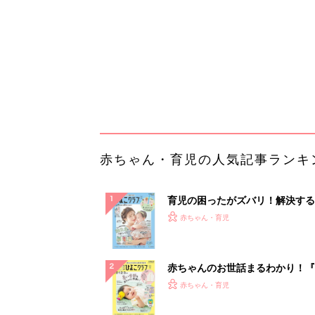
ぱい！
赤ちゃんのお世話まるわかり！『
てのひよこクラブ 夏号』〈巻頭
赤ちゃん・育児
集〉初めての授乳がうまくいく！
っぱい・ミルクの基本と夏のトラ
解決テク
赤ちゃんが生まれたら！2冊の「
ひよ」
赤ちゃん・育児
会議の録音を置くだけ。AIで議
成を自動化する方法
PR（カイタヨ）
ランキングをもっと見る