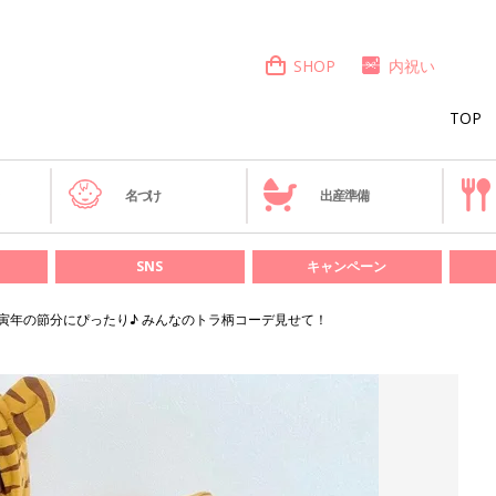
SHOP
内祝い
TOP
き
名づけ
出産準備
SNS
キャンペーン
寅年の節分にぴったり♪ みんなのトラ柄コーデ見せて！