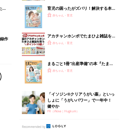
しょに「うがいパワー」で一年中！
健やか
PR（iNova｜Hugkum）
Recommended by
離乳食はいつから？進め方は？「たまひよ きほんの離
乳食」
授乳の悩みや初めての離乳食作りに役立つ
子育てとお金
につ
妊娠・出産・育児にかかる費用やもらえる補助