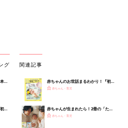
っぱい・ミルクの基本と夏のトラブル
解決テク
初め
赤ちゃんが生まれたら！2冊の「たま
大特
ひよ」
赤ちゃん・育児
 お
ブル
たま
育児の困ったがズバリ！解決する本
『ひよこクラブ 夏号』 4カ月～2才
赤ちゃん・育児
になるまで、育児に役立つ情報がいっ
ぱい！
アカチャンホンポでたまひよ雑誌を買
事録作
うとポイント10倍【期間限定】
赤ちゃん・育児
まるごと1冊“出産準備”の本『たまご
クラブ 夏号』〈スペシャル大特集〉
赤ちゃん・育児
夫婦で予習する 出産の教科書
「イソジン®クリアうがい薬」といっ