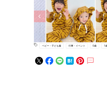
ベビー・子ども服
行事・イベント
0歳
1
赤ちゃん・育児の人気記事ランキ
育児の困ったがズバリ！解決する
『ひよこクラブ 夏号』 4カ月～
赤ちゃん・育児
になるまで、育児に役立つ情報が