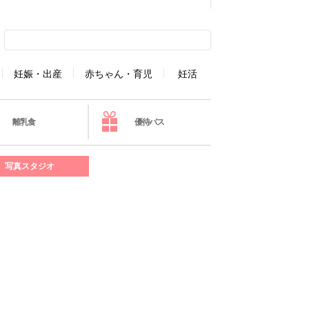
妊娠・出産
赤ちゃん・育児
妊活
離乳食
優待パス
写真スタジオ