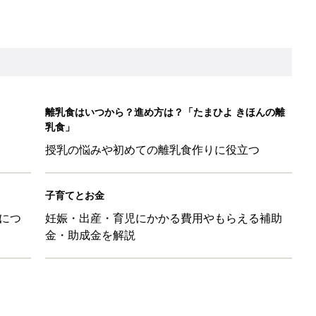
金・助成金を解説
LO(Chief Life Officer)拝命。[ハハのさけび #103]
かわ！」「肌着・パジャマ・Tシャツも！」買うべき夏アイテム
日のお誕生日占い【鏡リュウジ監修】