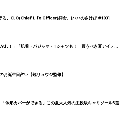
」「体形カバーができる」この夏大人気の主役級キャミソール5選
2
3
4
5
>
生後日数に合った情報を毎日お届け
ら産後まで長く使える無料アプリ
ダウンロード