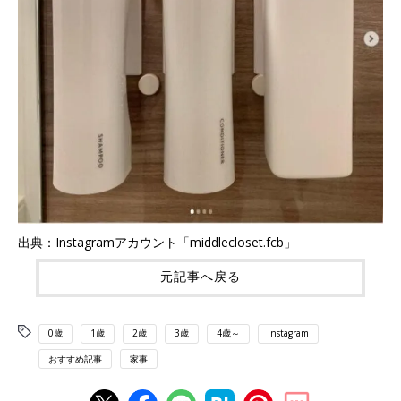
出典：Instagramアカウント「middlecloset.fcb」
元記事へ戻る
0歳
1歳
2歳
3歳
4歳～
Instagram
おすすめ記事
家事