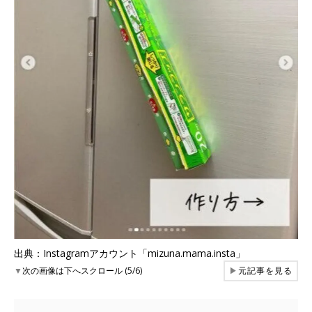
出典：Instagramアカウント「mizuna.mama.insta」
▼
次の画像は下へスクロール (5/6)
▶
元記事を見る