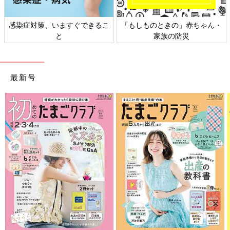
赤ちゃん・
日本外来小児科学会リーフレッ
六星占術 細木かおり
災
ト検討会
相談
最新号