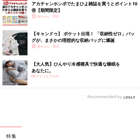
アカチャンホンポでたまひよ雑誌を買うとポイント10
倍【期間限定】
赤ちゃん・育児
【キャンドゥ】 ポケット出現！ 「収納性ゼロ」バッ
グが、まさかの理想的な収納バッグに爆誕
赤ちゃん・育児
【大人気】ひんやり冷感寝具で快適な睡眠を
あなたに。
PR(アイリスプラザ)
Recommended by
特集