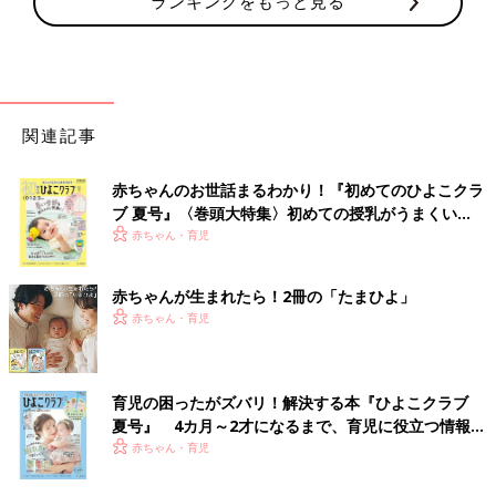
ランキングをもっと見る
関連記事
赤ちゃんのお世話まるわかり！『初めてのひよこクラ
ブ 夏号』〈巻頭大特集〉初めての授乳がうまくい
く！ おっぱい・ミルクの基本と夏のトラブル 解決テ
赤ちゃん・育児
ク
赤ちゃんが生まれたら！2冊の「たまひよ」
赤ちゃん・育児
育児の困ったがズバリ！解決する本『ひよこクラブ
夏号』 4カ月～2才になるまで、育児に役立つ情報が
いっぱい！
赤ちゃん・育児