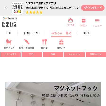
×
内祝い
SHOP
メニュー
TOP
妊娠・出産
赤ちゃん・育児
妊活
育児グッズ
病気・予防接種
離乳食
優待パス
ひよこクラブ
アプリ
SNS
キャンペーン
写真スタジオ