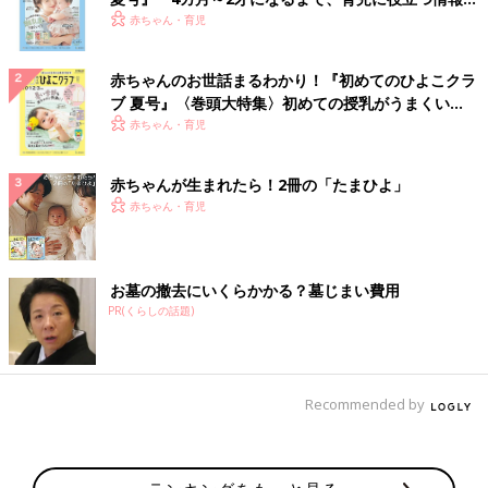
いっぱい！
赤ちゃん・育児
赤ちゃんのお世話まるわかり！『初めてのひよこクラ
ブ 夏号』〈巻頭大特集〉初めての授乳がうまくい
く！ おっぱい・ミルクの基本と夏のトラブル 解決テ
赤ちゃん・育児
ク
赤ちゃんが生まれたら！2冊の「たまひよ」
赤ちゃん・育児
お墓の撤去にいくらかかる？墓じまい費用
PR(くらしの話題)
Recommended by