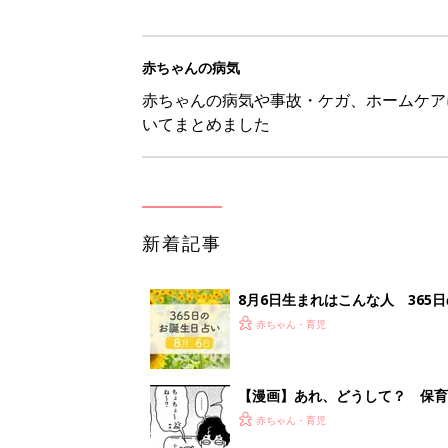
赤ちゃんの病気
赤ちゃんの病気や事故・ケガ、ホームケア
いてまとめました
新着記事
8月6日生まれはこんな人 365
赤ちゃん・育児
【漫画】あれ、どうして？ 保
がする……！『ふうふう子育て ＃
赤ちゃん・育児