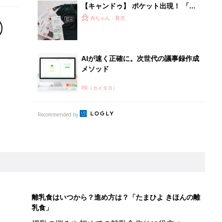
【キャンドゥ】 ポケット出現！ 「収
納性ゼロ」バッグが、まさかの理想的
赤ちゃん・育児
な収納バッグに爆誕
AIが速く正確に。次世代の議事録作成
メソッド
PR（カイタヨ）
Recommended by
離乳食はいつから？進め方は？「たまひよ きほんの離
乳食」