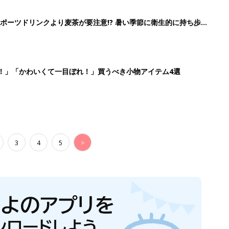
ポーツドリンクより麦茶が要注意!? 暑い季節に衛生的に持ち歩
】
！」「かわいくて一目ぼれ！」買うべき小物アイテム4選
3
4
5
>