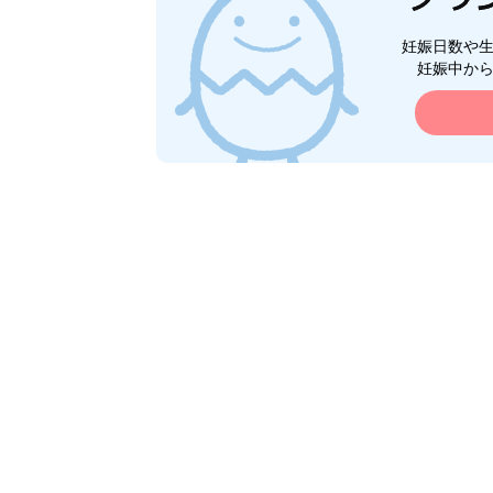
妊娠日数や
妊娠中か