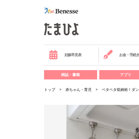
妊娠早見表
お金・手続
雑誌・書籍
アプリ
トップ
赤ちゃん・育児
ペタペタ収納術！ダン