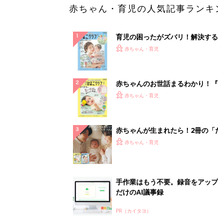
赤ちゃん・育児の人気記事ランキ
育児の困ったがズバリ！解決する
『ひよこクラブ 夏号』 4カ月～
赤ちゃん・育児
になるまで、育児に役立つ情報が
ぱい！
赤ちゃんのお世話まるわかり！『
てのひよこクラブ 夏号』〈巻頭
赤ちゃん・育児
集〉初めての授乳がうまくいく！
っぱい・ミルクの基本と夏のトラ
解決テク
赤ちゃんが生まれたら！2冊の「
ひよ」
赤ちゃん・育児
手作業はもう不要。録音をアップ
だけのAI議事録
PR（カイタヨ）