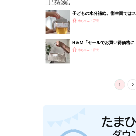
子どもの水分補給。衛生面ではス
く3つのコツとは？【専門家監修
赤ちゃん・育児
H＆М「セールでお買い得価格に
赤ちゃん・育児
1
2