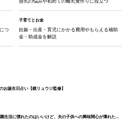
授乳の悩みや初めての離乳食作りに役立つ
子育てとお金
につ
妊娠・出産・育児にかかる費用やもらえる補助
金・助成金を解説
日のお誕生日占い【鏡リュウジ監修】
育園生活に慣れたのはいいけど、夫の子供への興味関心が薄れた気
91』