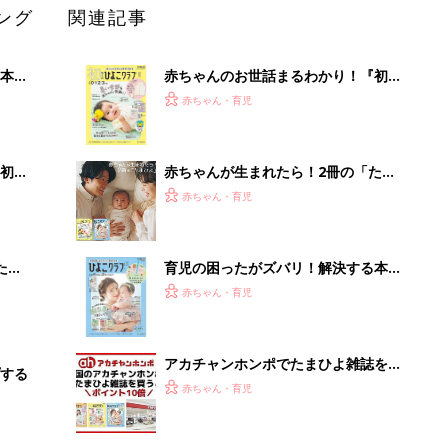
ング
関連記事
本
赤ちゃんのお世話まるわかり！『初め
2才
てのひよこクラブ 夏号』〈巻頭大特
赤ちゃん・育児
いっ
集〉初めての授乳がうまくいく！ お
っぱい・ミルクの基本と夏のトラブル
解決テク
初め
赤ちゃんが生まれたら！2冊の「たま
大特
ひよ」
赤ちゃん・育児
 お
ブル
たま
育児の困ったがズバリ！解決する本
『ひよこクラブ 夏号』 4カ月～2才
赤ちゃん・育児
になるまで、育児に役立つ情報がいっ
ぱい！
アカチャンホンポでたまひよ雑誌を買
する
うとポイント10倍【期間限定】
赤ちゃん・育児