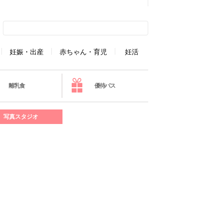
妊娠・出産
赤ちゃん・育児
妊活
離乳食
優待パス
写真スタジオ