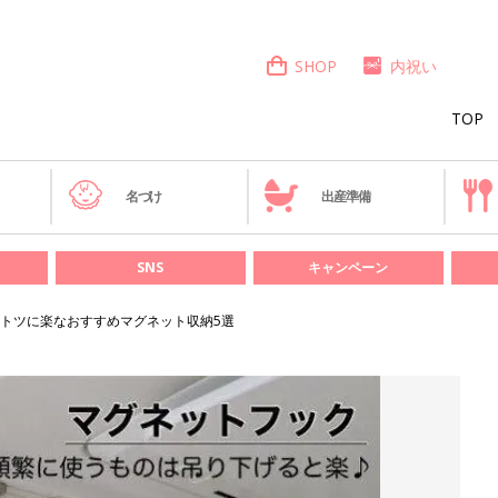
SHOP
内祝い
TOP
き
名づけ
出産準備
SNS
キャンペーン
トツに楽なおすすめマグネット収納5選