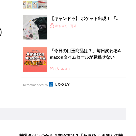
離乳食はいつから？進め方は？「たまひよ きほんの離
乳食」
授乳の悩みや初めての離乳食作りに役立つ
子育てとお金
につ
妊娠・出産・育児にかかる費用やもらえる補助
金・助成金を解説