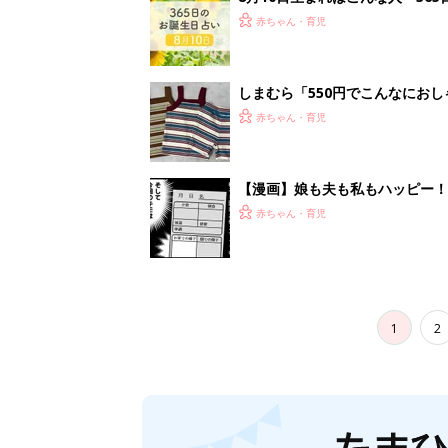
妊娠日数や
妊娠中か