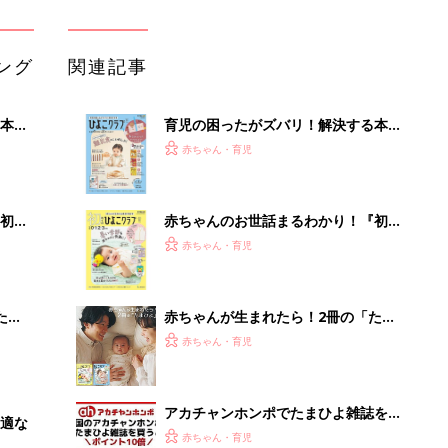
ひよ」
赤ちゃん・育児
アカチャンホンポでたまひよ雑誌を買
適な
うとポイント10倍【期間限定】
赤ちゃん・育児
【キャンドゥ】 ポケット出現！ 「収
納性ゼロ」バッグが、まさかの理想的
赤ちゃん・育児
な収納バッグに爆誕
「今日の目玉商品は？」毎日変わるA
mazonタイムセールが見逃せない
PR（Amazon）
Recommended by