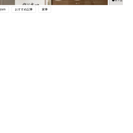
gram
おすすめ記事
家事
ング
関連記事
本
育児の困ったがズバリ！解決する本
2才
『ひよこクラブ 秋号』 4カ月～2才
赤ちゃん・育児
いっ
になるまで、育児に役立つ情報がいっ
ぱい！
初め
赤ちゃんのお世話まるわかり！『初め
大特
てのひよこクラブ 夏号』〈巻頭大特
赤ちゃん・育児
 お
集〉初めての授乳がうまくいく！ お
ブル
っぱい・ミルクの基本と夏のトラブル
解決テク
たま
赤ちゃんが生まれたら！2冊の「たま