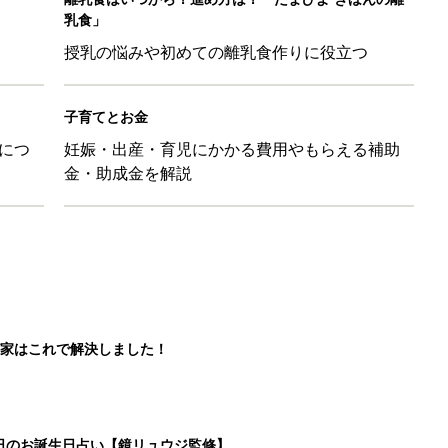
家はこれで解決しました！
5日のお誕生日占い【鏡リュウジ監修】
しゃれ！」「みんな買ってる」元子ども服販売員ライター激推し★
！ 保育園の連絡帳を通して夫が育児への興味を取り戻した話『ふ
3
4
5
>