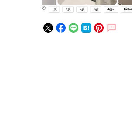
0歳
1歳
2歳
3歳
4歳～
Insta
赤ちゃん・育児の人気記事ランキ
育児の困ったがズバリ！解決する
『ひよこクラブ 秋号』 4カ月～
赤ちゃん・育児
になるまで、育児に役立つ情報が
ぱい！
赤ちゃんのお世話まるわかり！『
てのひよこクラブ 夏号』〈巻頭
赤ちゃん・育児
集〉初めての授乳がうまくいく！
っぱい・ミルクの基本と夏のトラ
解決テク
赤ちゃんが生まれたら！2冊の「