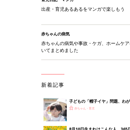
子どもの「帽子イヤ」問題、わが
赤ちゃん・育児
8月10日生まれはこんな人 36
赤ちゃん・育児
しまむら「550円でこんなにお
夏のバズりトップス4選
赤ちゃん・育児
【漫画】娘も夫も私もハッピー
うふう子育て ＃92』
赤ちゃん・育児
1
2