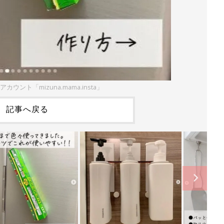
mアカウント「mizuna.mama.insta」
記事へ戻る