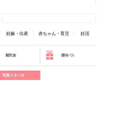
妊娠・出産
赤ちゃん・育児
妊活
離乳食
優待パス
写真スタジオ