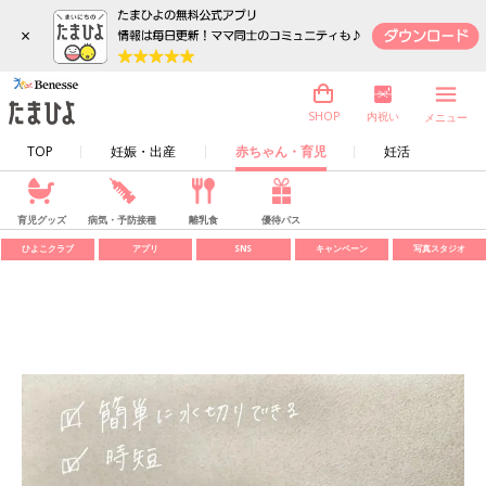
×
内祝い
SHOP
メニュー
TOP
妊娠・出産
赤ちゃん・育児
妊活
育児グッズ
病気・予防接種
離乳食
優待パス
ひよこクラブ
アプリ
SNS
キャンペーン
写真スタジオ