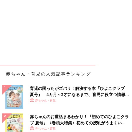
赤ちゃん・育児の人気記事ランキング
育児の困ったがズバリ！解決する本『ひよこクラブ
夏号』 4カ月～2才になるまで、育児に役立つ情報が
いっぱい！
赤ちゃん・育児
赤ちゃんのお世話まるわかり！『初めてのひよこクラ
ブ 夏号』〈巻頭大特集〉初めての授乳がうまくい
く！ おっぱい・ミルクの基本と夏のトラブル 解決テ
赤ちゃん・育児