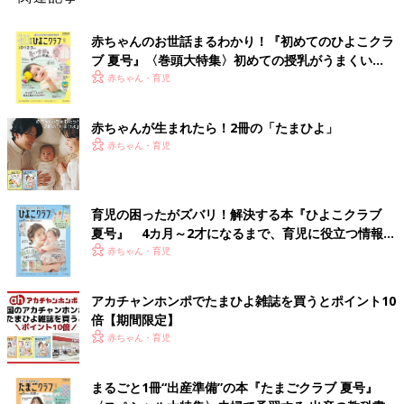
赤ちゃんのお世話まるわかり！『初めてのひよこクラ
ブ 夏号』〈巻頭大特集〉初めての授乳がうまくい
く！ おっぱい・ミルクの基本と夏のトラブル 解決テ
赤ちゃん・育児
ク
赤ちゃんが生まれたら！2冊の「たまひよ」
赤ちゃん・育児
育児の困ったがズバリ！解決する本『ひよこクラブ
夏号』 4カ月～2才になるまで、育児に役立つ情報が
いっぱい！
赤ちゃん・育児
アカチャンホンポでたまひよ雑誌を買うとポイント10
倍【期間限定】
赤ちゃん・育児
まるごと1冊“出産準備”の本『たまごクラブ 夏号』