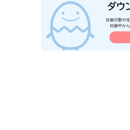
妊娠日数や
妊娠中か