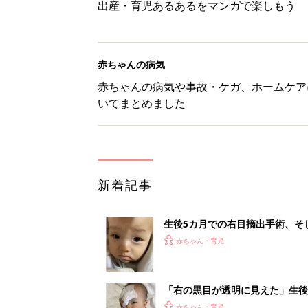
出産・育児あるあるをマンガで楽しもう
赤ちゃんの病気
赤ちゃんの病気や事故・ケガ、ホームケア
いてまとめました
新着記事
生後5カ月での右目摘出手術、そ
の生活【網膜芽細胞腫】
赤ちゃん・育児
「右の黒目が透明に見えた」生後
芽細胞腫】
赤ちゃん・育児