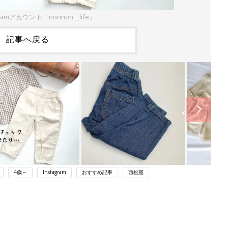
ramアカウント「nonnon__life」
記事へ戻る
4歳～
Instagram
おすすめ記事
西松屋