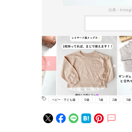
出典：Instag
ベビー・子ども服
0歳
1歳
2歳
3歳