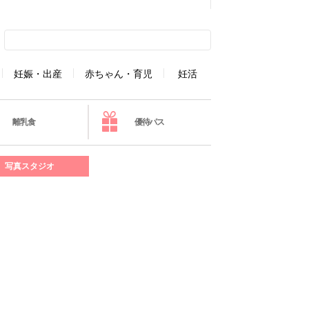
妊娠・出産
赤ちゃん・育児
妊活
離乳食
優待パス
写真スタジオ