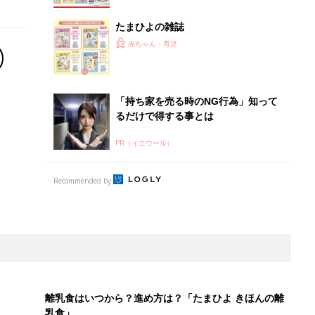
たまひよの雑誌
赤ちゃん・育児
「持ち家を売る時のNG行為」知って
るだけで得する事とは
PR（イエウール）
Recommended by
離乳食はいつから？進め方は？「たまひよ きほんの離
乳食」