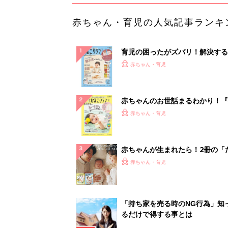
赤ちゃん・育児の人気記事ランキ
育児の困ったがズバリ！解決する
『ひよこクラブ 秋号』 4カ月～
赤ちゃん・育児
になるまで、育児に役立つ情報が
ぱい！
赤ちゃんのお世話まるわかり！『
てのひよこクラブ 夏号』〈巻頭
赤ちゃん・育児
集〉初めての授乳がうまくいく！
っぱい・ミルクの基本と夏のトラ
解決テク
赤ちゃんが生まれたら！2冊の「
ひよ」
赤ちゃん・育児
「持ち家を売る時のNG行為」知
るだけで得する事とは