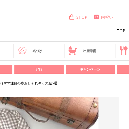
SHOP
内祝い
TOP
き
名づけ
出産準備
SNS
キャンペーン
れママ注目の春おしゃれキッズ服5選