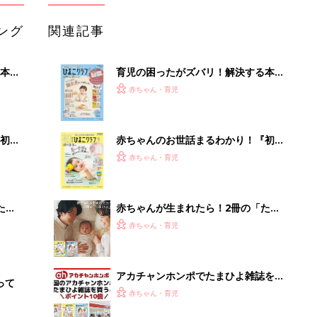
ング
関連記事
本
育児の困ったがズバリ！解決する本
2才
『ひよこクラブ 秋号』 4カ月～2才
赤ちゃん・育児
いっ
になるまで、育児に役立つ情報がいっ
ぱい！
初め
赤ちゃんのお世話まるわかり！『初め
大特
てのひよこクラブ 夏号』〈巻頭大特
赤ちゃん・育児
 お
集〉初めての授乳がうまくいく！ お
ブル
っぱい・ミルクの基本と夏のトラブル
解決テク
たま
赤ちゃんが生まれたら！2冊の「たま
ひよ」
赤ちゃん・育児
アカチャンホンポでたまひよ雑誌を買
って
うとポイント10倍【期間限定】
赤ちゃん・育児