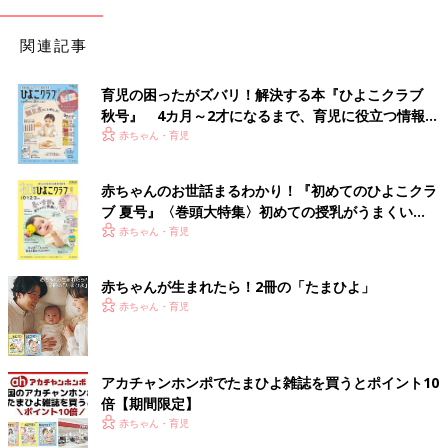
関連記事
育児の困ったがズバリ！解決する本『ひよこクラブ
秋号』 4カ月～2才になるまで、育児に役立つ情報が
いっぱい！
赤ちゃん・育児
赤ちゃんのお世話まるわかり！『初めてのひよこクラ
ブ 夏号』〈巻頭大特集〉初めての授乳がうまくい
く！ おっぱい・ミルクの基本と夏のトラブル 解決テ
赤ちゃん・育児
ク
赤ちゃんが生まれたら！2冊の「たまひよ」
赤ちゃん・育児
アカチャンホンポでたまひよ雑誌を買うとポイント10
倍【期間限定】
赤ちゃん・育児