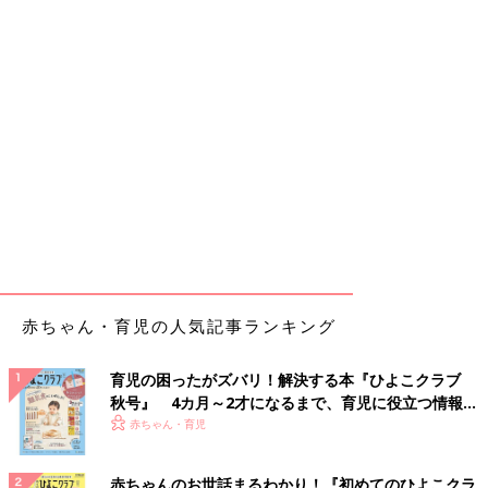
赤ちゃん・育児の人気記事ランキング
育児の困ったがズバリ！解決する本『ひよこクラブ
秋号』 4カ月～2才になるまで、育児に役立つ情報が
いっぱい！
赤ちゃん・育児
赤ちゃんのお世話まるわかり！『初めてのひよこクラ