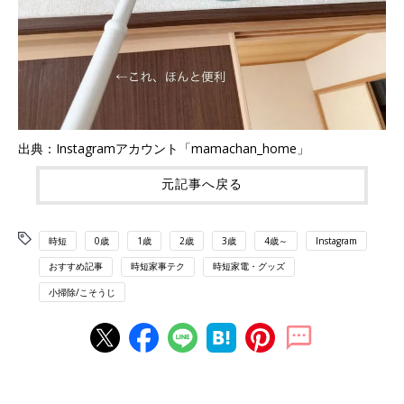
出典：Instagramアカウント「mamachan_home」
元記事へ戻る
時短
0歳
1歳
2歳
3歳
4歳～
Instagram
おすすめ記事
時短家事テク
時短家電・グッズ
小掃除/こそうじ