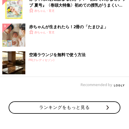
ブ 夏号』〈巻頭大特集〉初めての授乳がうまくい
く！ おっぱい・ミルクの基本と夏のトラブル 解決テ
赤ちゃん・育児
ク
赤ちゃんが生まれたら！2冊の「たまひよ」
赤ちゃん・育児
空港ラウンジを無料で使う方法
PR(クレディセゾン)
Recommended by
ランキングをもっと見る