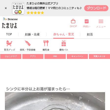
×
内祝い
SHOP
メニュー
TOP
妊娠・出産
赤ちゃん・育児
妊活
育児グッズ
病気・予防接種
離乳食
優待パス
ひよこクラブ
アプリ
SNS
キャンペーン
写真スタジオ