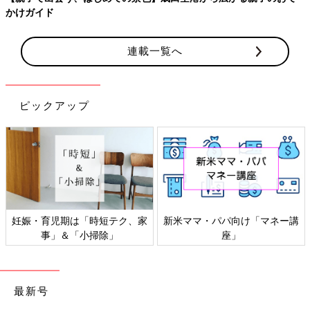
ートラブル対策として、絶対教えたい！保存版アイ
す。
連載一覧へ
ピックアップ
パパ向け「マネー講
感染症対策、いますぐできるこ
「もしもの
座」
と
家
最新号