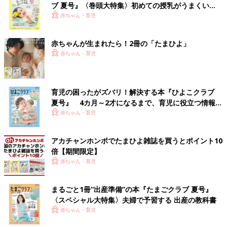
ブ 夏号』〈巻頭大特集〉初めての授乳がうまくい
く！ おっぱい・ミルクの基本と夏のトラブル 解決テ
赤ちゃん・育児
ク
赤ちゃんが生まれたら！2冊の「たまひよ」
赤ちゃん・育児
育児の困ったがズバリ！解決する本『ひよこクラブ
夏号』 4カ月～2才になるまで、育児に役立つ情報が
いっぱい！
赤ちゃん・育児
アカチャンホンポでたまひよ雑誌を買うとポイント10
倍【期間限定】
赤ちゃん・育児
まるごと1冊“出産準備”の本『たまごクラブ 夏号』
〈スペシャル大特集〉夫婦で予習する 出産の教科書
赤ちゃん・育児