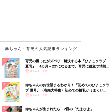
赤ちゃん・育児の人気記事ランキング
育児の困ったがズバリ！解決する本『ひよこクラブ
夏号』 4カ月～2才になるまで、育児に役立つ情報が
いっぱい！
赤ちゃん・育児
赤ちゃんのお世話まるわかり！『初めてのひよこクラ
ブ 夏号』〈巻頭大特集〉初めての授乳がうまくい
く！ おっぱい・ミルクの基本と夏のトラブル 解決テ
赤ちゃん・育児
ク
赤ちゃんが生まれたら！2冊の「たまひよ」