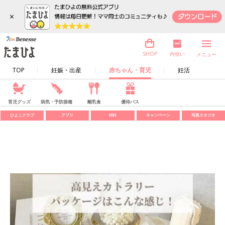
×
内祝い
SHOP
メニュー
TOP
妊娠・出産
赤ちゃん・育児
妊活
育児グッズ
病気・予防接種
離乳食
優待パス
ひよこクラブ
アプリ
SNS
キャンペーン
写真スタジオ