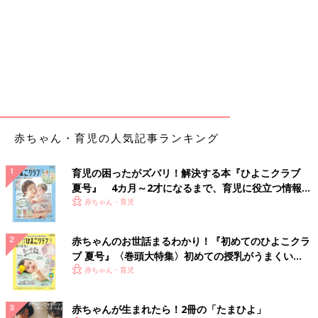
赤ちゃん・育児の人気記事ランキング
育児の困ったがズバリ！解決する本『ひよこクラブ
夏号』 4カ月～2才になるまで、育児に役立つ情報が
いっぱい！
赤ちゃん・育児
赤ちゃんのお世話まるわかり！『初めてのひよこクラ
ブ 夏号』〈巻頭大特集〉初めての授乳がうまくい
く！ おっぱい・ミルクの基本と夏のトラブル 解決テ
赤ちゃん・育児
ク
赤ちゃんが生まれたら！2冊の「たまひよ」