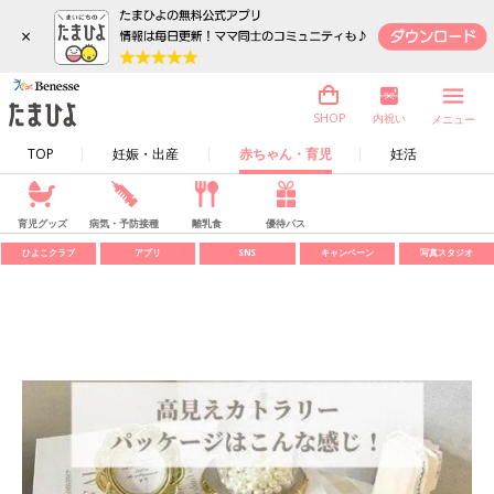
×
内祝い
SHOP
メニュー
TOP
妊娠・出産
赤ちゃん・育児
妊活
育児グッズ
病気・予防接種
離乳食
優待パス
ひよこクラブ
アプリ
SNS
キャンペーン
写真スタジオ