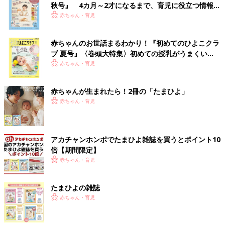
秋号』 4カ月～2才になるまで、育児に役立つ情報が
いっぱい！
赤ちゃん・育児
赤ちゃんのお世話まるわかり！『初めてのひよこクラ
ブ 夏号』〈巻頭大特集〉初めての授乳がうまくい
く！ おっぱい・ミルクの基本と夏のトラブル 解決テ
赤ちゃん・育児
ク
赤ちゃんが生まれたら！2冊の「たまひよ」
赤ちゃん・育児
アカチャンホンポでたまひよ雑誌を買うとポイント10
倍【期間限定】
赤ちゃん・育児
たまひよの雑誌
赤ちゃん・育児