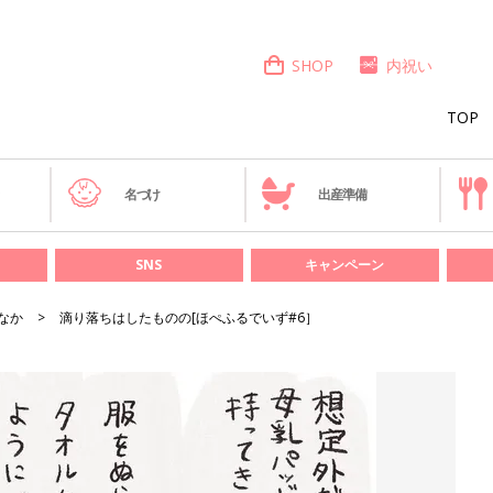
SHOP
内祝い
TOP
き
名づけ
出産準備
SNS
キャンペーン
なか
滴り落ちはしたものの[ほぺふるでいず#6］