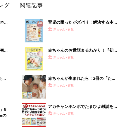
ング
関連記事
本
育児の困ったがズバリ！解決する本
2才
『ひよこクラブ 秋号』 4カ月～2才
赤ちゃん・育児
いっ
になるまで、育児に役立つ情報がいっ
ぱい！
初め
赤ちゃんのお世話まるわかり！『初め
大特
てのひよこクラブ 夏号』〈巻頭大特
赤ちゃん・育児
 お
集〉初めての授乳がうまくいく！ お
ブル
っぱい・ミルクの基本と夏のトラブル
解決テク
たま
赤ちゃんが生まれたら！2冊の「たま
ひよ」
赤ちゃん・育児
アカチャンホンポでたまひよ雑誌を買
」8
うとポイント10倍【期間限定】
赤ちゃん・育児
nの