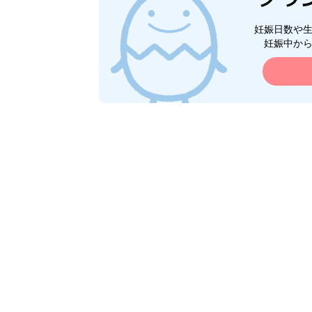
妊娠日数や
妊娠中か