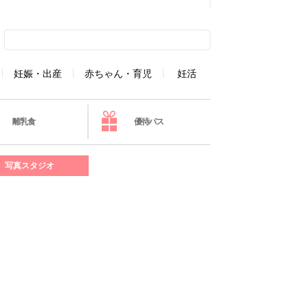
妊娠・出産
赤ちゃん・育児
妊活
離乳食
優待パス
写真スタジオ