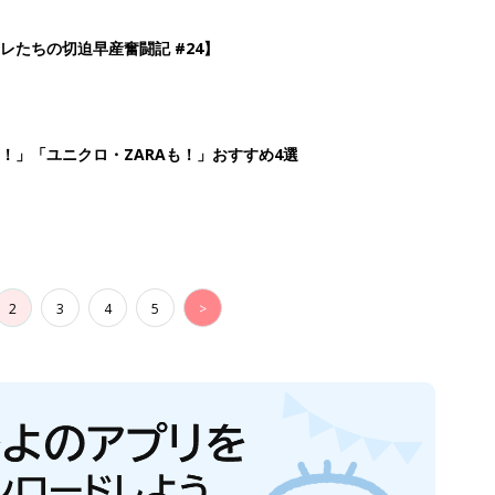
レたちの切迫早産奮闘記 #24】
！」「ユニクロ・ZARAも！」おすすめ4選
2
3
4
5
>