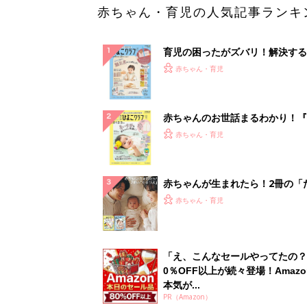
赤ちゃん・育児の人気記事ランキ
育児の困ったがズバリ！解決する
『ひよこクラブ 秋号』 4カ月～
赤ちゃん・育児
になるまで、育児に役立つ情報が
ぱい！
赤ちゃんのお世話まるわかり！『
てのひよこクラブ 夏号』〈巻頭
赤ちゃん・育児
集〉初めての授乳がうまくいく！
っぱい・ミルクの基本と夏のトラ
解決テク
赤ちゃんが生まれたら！2冊の「
ひよ」
赤ちゃん・育児
「え、こんなセールやってたの？
0％OFF以上が続々登場！Amazo
本気が...
PR（Amazon）