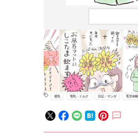
授乳
母乳・ミルク
日記・マンガ
育児体