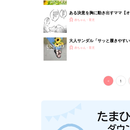
ある決意を胸に動き出すママ【オ
赤ちゃん・育児
大人サンダル「サッと履きやすい
赤ちゃん・育児
<
1