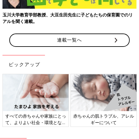
【親子で出会う、はじめての景色】成田空港から広がる親子のおで
かけガイド
連載一覧へ
ピックアップ
妊娠・育児期は「時短テク、家
新米ママ・パパ向け「マネー講
事」＆「小掃除」
座」