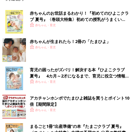
赤ちゃんのお世話まるわかり！『初めてのひよこクラ
ブ 夏号』〈巻頭大特集〉初めての授乳がうまくい
く！ おっぱい・ミルクの基本と夏のトラブル 解決テ
赤ちゃん・育児
ク
赤ちゃんが生まれたら！2冊の「たまひよ」
赤ちゃん・育児
育児の困ったがズバリ！解決する本『ひよこクラブ
夏号』 4カ月～2才になるまで、育児に役立つ情報が
いっぱい！
赤ちゃん・育児
アカチャンホンポでたまひよ雑誌を買うとポイント10
倍【期間限定】
赤ちゃん・育児
まるごと1冊“出産準備”の本『たまごクラブ 夏号』