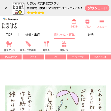
×
内祝い
SHOP
メニュー
TOP
妊娠・出産
赤ちゃん・育児
妊活
育児グッズ
病気・予防接種
離乳食
優待パス
ひよこクラブ
アプリ
SNS
キャンペーン
写真スタジオ