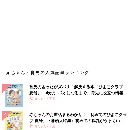
赤ちゃん・育児の人気記事ランキング
育児の困ったがズバリ！解決する本『ひよこクラブ
夏号』 4カ月～2才になるまで、育児に役立つ情報が
いっぱい！
赤ちゃん・育児
赤ちゃんのお世話まるわかり！『初めてのひよこクラ
ブ 夏号』〈巻頭大特集〉初めての授乳がうまくい
く！ おっぱい・ミルクの基本と夏のトラブル 解決テ
赤ちゃん・育児