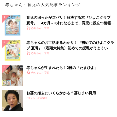
赤ちゃん・育児の人気記事ランキング
育児の困ったがズバリ！解決する本『ひよこクラブ
夏号』 4カ月～2才になるまで、育児に役立つ情報が
いっぱい！
赤ちゃん・育児
赤ちゃんのお世話まるわかり！『初めてのひよこクラ
ブ 夏号』〈巻頭大特集〉初めての授乳がうまくい
く！ おっぱい・ミルクの基本と夏のトラブル 解決テ
赤ちゃん・育児
ク
赤ちゃんが生まれたら！2冊の「たまひよ」
赤ちゃん・育児
お墓の撤去にいくらかかる？墓じまい費用
PR(くらしの話題)