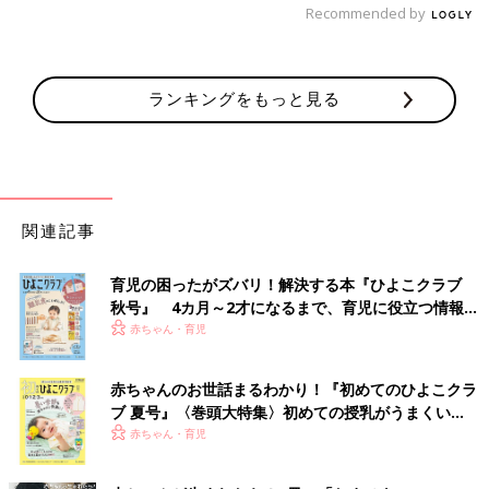
Recommended by
ランキングをもっと見る
関連記事
育児の困ったがズバリ！解決する本『ひよこクラブ
秋号』 4カ月～2才になるまで、育児に役立つ情報が
いっぱい！
赤ちゃん・育児
赤ちゃんのお世話まるわかり！『初めてのひよこクラ
ブ 夏号』〈巻頭大特集〉初めての授乳がうまくい
く！ おっぱい・ミルクの基本と夏のトラブル 解決テ
赤ちゃん・育児
ク