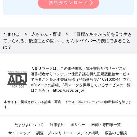
無料ダウンロード
たまひよ
赤ちゃん・育児
「目標があるから前を見て生き
ていられる」後遺症との闘い…。がんサバイバーの僕にできること
は？
ＡＢＪマークは、この電子書店・電子書籍配信サービスが、
著作権者からコンテンツ使用許諾を得た正規版配信サービス
であることを示す登録商標（登録番号 第11091000号）です。
ABJマークの詳細、ABJマークを掲示しているサービスの一覧
はこちら→
https://aebs.or.jp/
本サイトに掲載されている記事・写真・イラスト等のコンテンツの無断転載を禁じま
す。
たまひよについて
利用規約
ポリシー
医師・専門家一覧
サイトマップ
調査・プレスリリース・メディア掲載
広告のご相談