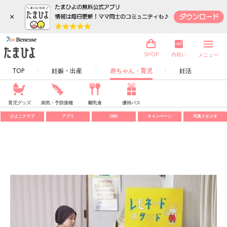
×
内祝い
SHOP
メニュー
TOP
妊娠・出産
赤ちゃん・育児
妊活
育児グッズ
病気・予防接種
離乳食
優待パス
ひよこクラブ
アプリ
SNS
キャンペーン
写真スタジオ