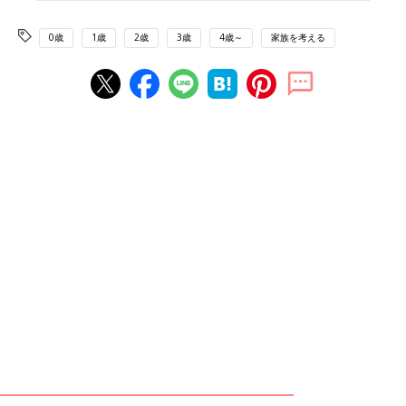
0歳
1歳
2歳
3歳
4歳～
家族を考える