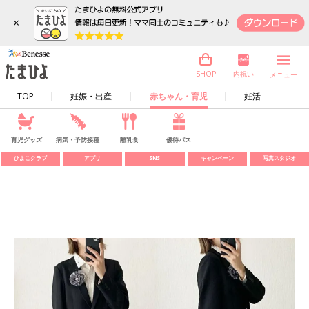
×
内祝い
SHOP
メニュー
TOP
妊娠・出産
赤ちゃん・育児
妊活
育児グッズ
病気・予防接種
離乳食
優待パス
ひよこクラブ
アプリ
SNS
キャンペーン
写真スタジオ