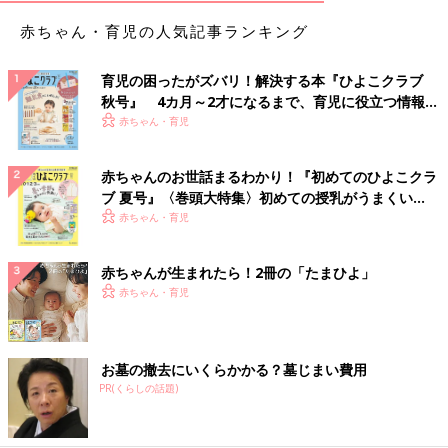
赤ちゃん・育児の人気記事ランキング
育児の困ったがズバリ！解決する本『ひよこクラブ
秋号』 4カ月～2才になるまで、育児に役立つ情報が
いっぱい！
赤ちゃん・育児
赤ちゃんのお世話まるわかり！『初めてのひよこクラ
ブ 夏号』〈巻頭大特集〉初めての授乳がうまくい
く！ おっぱい・ミルクの基本と夏のトラブル 解決テ
赤ちゃん・育児
ク
赤ちゃんが生まれたら！2冊の「たまひよ」
赤ちゃん・育児
お墓の撤去にいくらかかる？墓じまい費用
PR(くらしの話題)