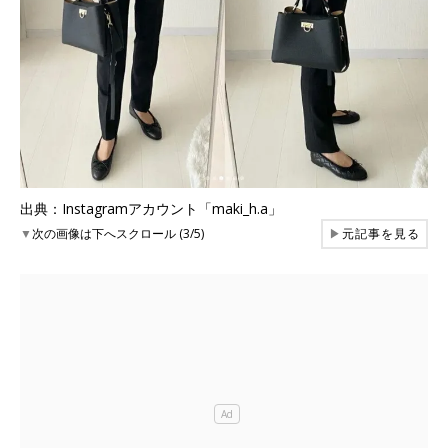
出典：Instagramアカウント「maki_h.a」
▼
次の画像は下へスクロール (3/5)
▶
元記事を見る