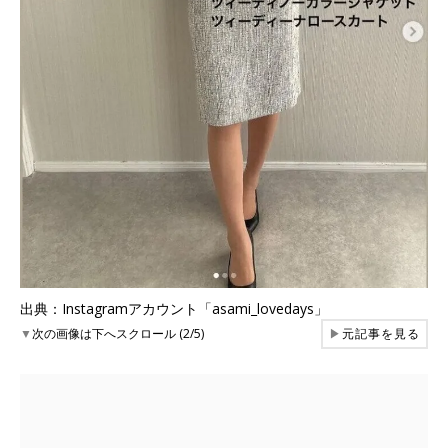
出典：Instagramアカウント「asami_lovedays」
▼
次の画像は下へスクロール (2/5)
▶
元記事を見る