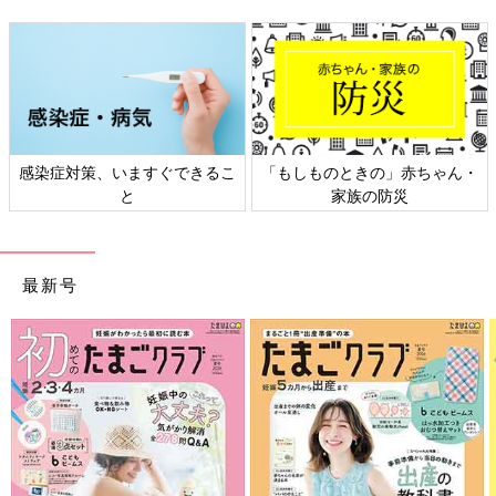
・
日本外来小児科学会リーフレッ
六星占術 細木かおりさんの人
ト検討会
相談
最新号