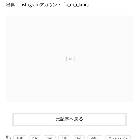
出典：Instagramアカウント「a_m_i_kmr」
元記事へ戻る
仕事
0歳
1歳
2歳
3歳
4歳～
ファッション