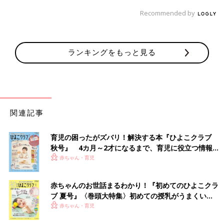
Recommended by
ランキングをもっと見る
関連記事
育児の困ったがズバリ！解決する本『ひよこクラブ
秋号』 4カ月～2才になるまで、育児に役立つ情報が
いっぱい！
赤ちゃん・育児
赤ちゃんのお世話まるわかり！『初めてのひよこクラ
ブ 夏号』〈巻頭大特集〉初めての授乳がうまくい
く！ おっぱい・ミルクの基本と夏のトラブル 解決テ
赤ちゃん・育児
ク