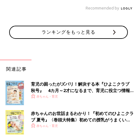
Recommended by
ランキングをもっと見る
関連記事
育児の困ったがズバリ！解決する本『ひよこクラブ
秋号』 4カ月～2才になるまで、育児に役立つ情報が
いっぱい！
赤ちゃん・育児
赤ちゃんのお世話まるわかり！『初めてのひよこクラ
ブ 夏号』〈巻頭大特集〉初めての授乳がうまくい
く！ おっぱい・ミルクの基本と夏のトラブル 解決テ
赤ちゃん・育児
ク