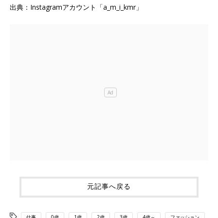
出典：Instagramアカウント「a_m_i_kmr」
元記事へ戻る
仕事
0歳
1歳
2歳
3歳
4歳～
ファッション