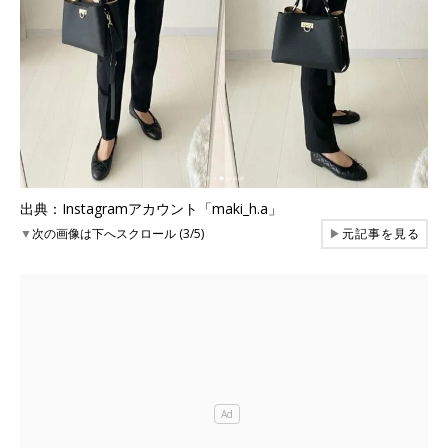
出典：Instagramアカウント「maki_h.a」
▼
次の画像は下へスクロール (3/5)
▶
元記事を見る