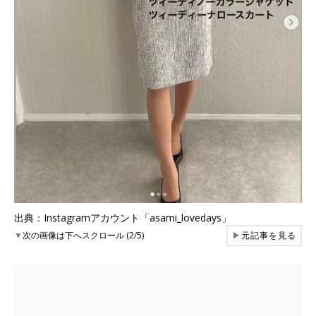
出典：Instagramアカウント「asami_lovedays」
▼
次の画像は下へスクロール (2/5)
▶
元記事を見る