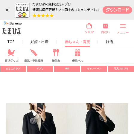
×
内祝い
SHOP
メニュー
TOP
妊娠・出産
赤ちゃん・育児
妊活
育児グッズ
病気・予防接種
離乳食
優待パス
ひよこクラブ
アプリ
SNS
キャンペーン
写真スタジオ