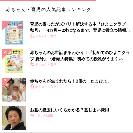
赤ちゃん・育児の人気記事ランキング
育児の困ったがズバリ！解決する本『ひよこクラブ
秋号』 4カ月～2才になるまで、育児に役立つ情報が
いっぱい！
赤ちゃん・育児
赤ちゃんのお世話まるわかり！『初めてのひよこクラ
ブ 夏号』〈巻頭大特集〉初めての授乳がうまくい
く！ おっぱい・ミルクの基本と夏のトラブル 解決テ
赤ちゃん・育児
ク
赤ちゃんが生まれたら！2冊の「たまひよ」
赤ちゃん・育児
お墓の撤去にいくらかかる？墓じまい費用
PR(くらしの話題)