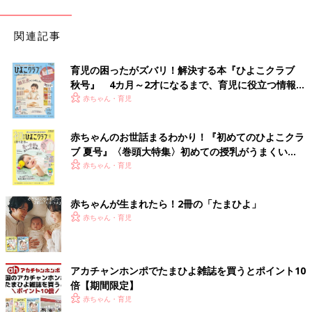
関連記事
育児の困ったがズバリ！解決する本『ひよこクラブ
秋号』 4カ月～2才になるまで、育児に役立つ情報が
いっぱい！
赤ちゃん・育児
赤ちゃんのお世話まるわかり！『初めてのひよこクラ
ブ 夏号』〈巻頭大特集〉初めての授乳がうまくい
く！ おっぱい・ミルクの基本と夏のトラブル 解決テ
赤ちゃん・育児
ク
赤ちゃんが生まれたら！2冊の「たまひよ」
赤ちゃん・育児
アカチャンホンポでたまひよ雑誌を買うとポイント10
倍【期間限定】
赤ちゃん・育児