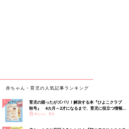
赤ちゃん・育児の人気記事ランキング
育児の困ったがズバリ！解決する本『ひよこクラブ
秋号』 4カ月～2才になるまで、育児に役立つ情報が
いっぱい！
赤ちゃん・育児