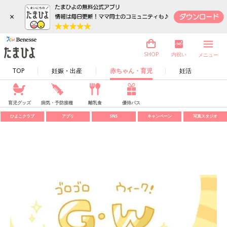
×
内祝い
SHOP
メニュー
TOP
妊娠・出産
赤ちゃん・育児
妊活
育児グッズ
病気・予防接種
離乳食
優待パス
ひよこクラブ
アプリ
SNS
キャンペーン
写真スタジオ