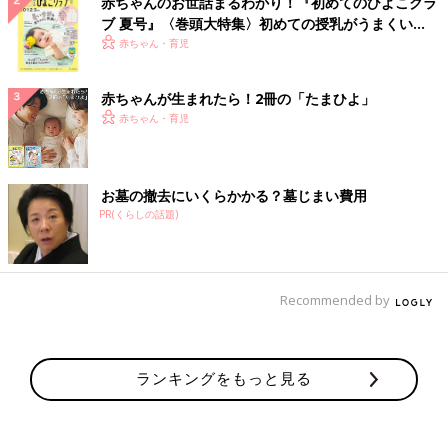
赤ちゃんのお世話まるわかり！『初めてのひよこクラ
ブ 夏号』〈巻頭大特集〉初めての授乳がうまくい
く！ おっぱい・ミルクの基本と夏のトラブル 解決テ
赤ちゃん・育児
ク
赤ちゃんが生まれたら！2冊の「たまひよ」
赤ちゃん・育児
お墓の撤去にいくらかかる？墓じまい費用
PR(くらしの話題)
Recommended by
ランキングをもっと見る