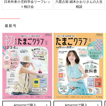
日本外来小児科学会リーフレッ
六星占術 細木かおりさんの人生
ト検討会
相談
最新号
Amazonで購入
Amazonで購入