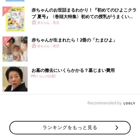
赤ちゃんのお世話まるわかり！『初めてのひよこクラ
ブ 夏号』〈巻頭大特集〉初めての授乳がうまくい
く！ おっぱい・ミルクの基本と夏のトラブル 解決テ
赤ちゃん・育児
ク
赤ちゃんが生まれたら！2冊の「たまひよ」
赤ちゃん・育児
お墓の撤去にいくらかかる？墓じまい費用
PR(くらしの話題)
Recommended by
ランキングをもっと見る