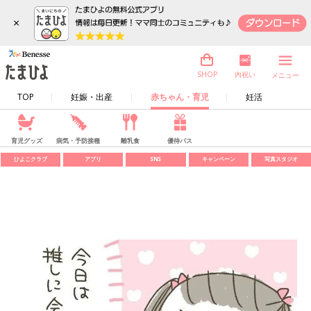
×
内祝い
SHOP
メニュー
TOP
妊娠・出産
赤ちゃん・育児
妊活
育児グッズ
病気・予防接種
離乳食
優待パス
ひよこクラブ
アプリ
SNS
キャンペーン
写真スタジオ