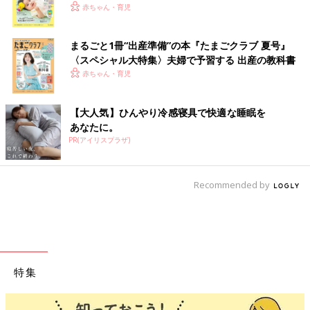
く！ おっぱい・ミルクの基本と夏のトラブル 解決テ
赤ちゃん・育児
ク
まるごと1冊“出産準備”の本『たまごクラブ 夏号』
〈スペシャル大特集〉夫婦で予習する 出産の教科書
赤ちゃん・育児
【大人気】ひんやり冷感寝具で快適な睡眠を
あなたに。
PR(アイリスプラザ)
Recommended by
特集