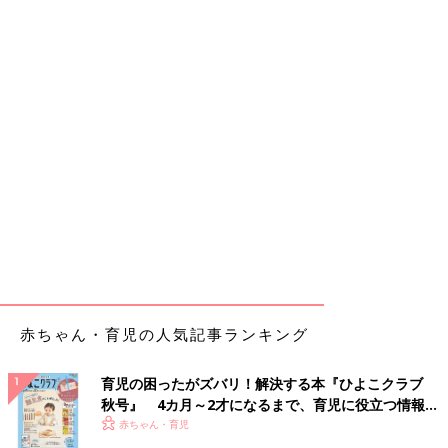
赤ちゃん・育児の人気記事ランキング
育児の困ったがズバリ！解決する本『ひよこクラブ
秋号』 4カ月～2才になるまで、育児に役立つ情報が
いっぱい！
赤ちゃん・育児