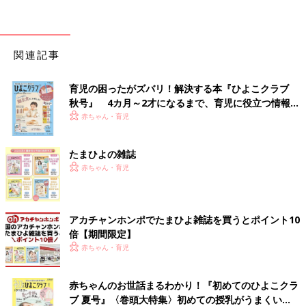
関連記事
育児の困ったがズバリ！解決する本『ひよこクラブ
秋号』 4カ月～2才になるまで、育児に役立つ情報が
いっぱい！
赤ちゃん・育児
たまひよの雑誌
赤ちゃん・育児
アカチャンホンポでたまひよ雑誌を買うとポイント10
倍【期間限定】
赤ちゃん・育児
赤ちゃんのお世話まるわかり！『初めてのひよこクラ
ブ 夏号』〈巻頭大特集〉初めての授乳がうまくい