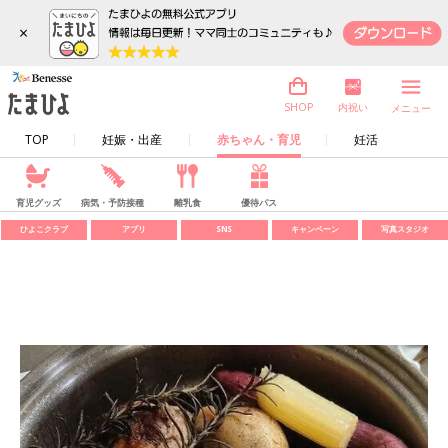
×
内祝い
SHOP
メニュー
TOP
妊娠・出産
赤ちゃん・育児
妊活
育児グッズ
病気・予防接種
離乳食
優待パス
ひよこクラブ
アプリ
SNS
キャンペーン
写真スタジオ