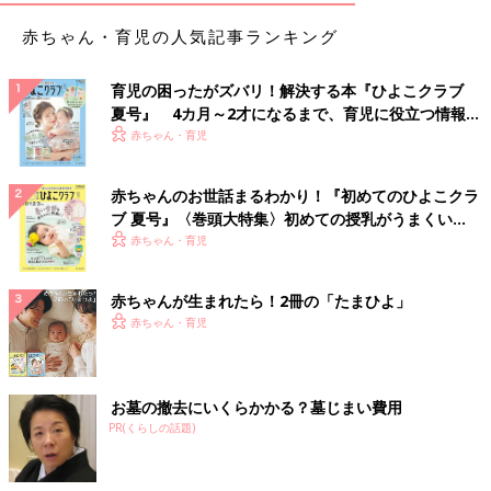
赤ちゃん・育児の人気記事ランキング
育児の困ったがズバリ！解決する本『ひよこクラブ
夏号』 4カ月～2才になるまで、育児に役立つ情報が
いっぱい！
赤ちゃん・育児
赤ちゃんのお世話まるわかり！『初めてのひよこクラ
ブ 夏号』〈巻頭大特集〉初めての授乳がうまくい
く！ おっぱい・ミルクの基本と夏のトラブル 解決テ
赤ちゃん・育児
ク
赤ちゃんが生まれたら！2冊の「たまひよ」
赤ちゃん・育児
お墓の撤去にいくらかかる？墓じまい費用
PR(くらしの話題)