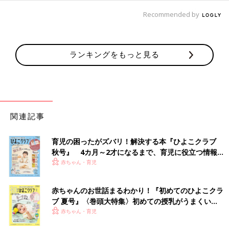
Recommended by
ランキングをもっと見る
関連記事
育児の困ったがズバリ！解決する本『ひよこクラブ
秋号』 4カ月～2才になるまで、育児に役立つ情報が
いっぱい！
赤ちゃん・育児
赤ちゃんのお世話まるわかり！『初めてのひよこクラ
ブ 夏号』〈巻頭大特集〉初めての授乳がうまくい
く！ おっぱい・ミルクの基本と夏のトラブル 解決テ
赤ちゃん・育児
ク