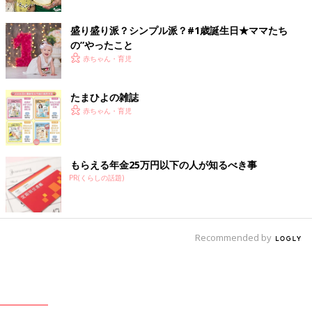
盛り盛り派？シンプル派？#1歳誕生日★ママたち
の”やったこと
赤ちゃん・育児
たまひよの雑誌
赤ちゃん・育児
もらえる年金25万円以下の人が知るべき事
PR(くらしの話題)
Recommended by