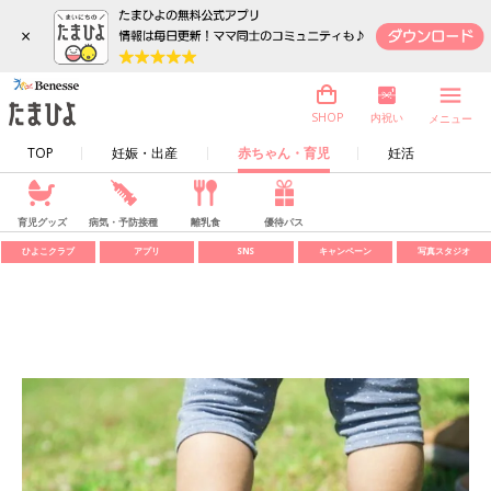
×
内祝い
SHOP
メニュー
TOP
妊娠・出産
赤ちゃん・育児
妊活
育児グッズ
病気・予防接種
離乳食
優待パス
ひよこクラブ
アプリ
SNS
キャンペーン
写真スタジオ