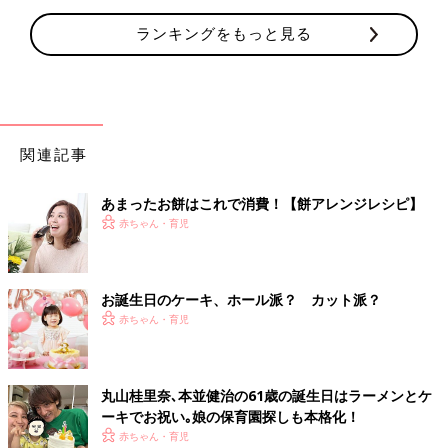
ランキングをもっと見る
関連記事
あまったお餅はこれで消費！【餅アレンジレシピ】
赤ちゃん・育児
お誕生日のケーキ、ホール派？ カット派？
赤ちゃん・育児
丸山桂里奈､本並健治の61歳の誕生日はラーメンとケ
ーキでお祝い｡娘の保育園探しも本格化！
赤ちゃん・育児