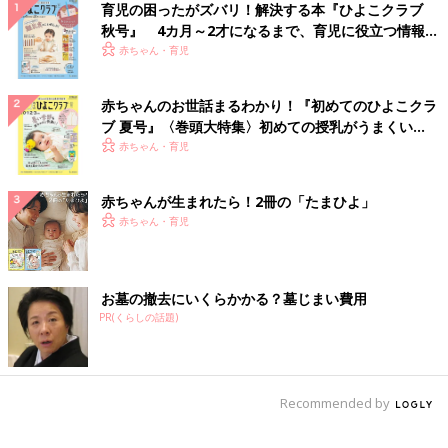
育児の困ったがズバリ！解決する本『ひよこクラブ
秋号』 4カ月～2才になるまで、育児に役立つ情報が
いっぱい！
赤ちゃん・育児
赤ちゃんのお世話まるわかり！『初めてのひよこクラ
ブ 夏号』〈巻頭大特集〉初めての授乳がうまくい
く！ おっぱい・ミルクの基本と夏のトラブル 解決テ
赤ちゃん・育児
ク
赤ちゃんが生まれたら！2冊の「たまひよ」
赤ちゃん・育児
お墓の撤去にいくらかかる？墓じまい費用
PR(くらしの話題)
Recommended by