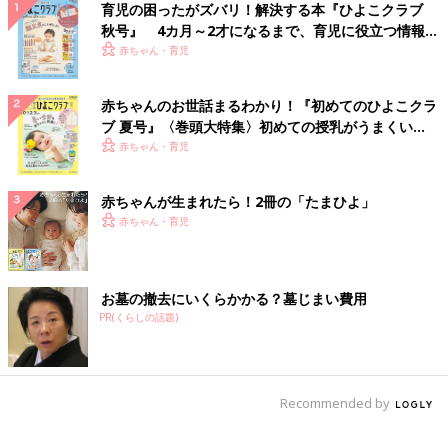
育児の困ったがズバリ！解決する本『ひよこクラブ
秋号』 4カ月～2才になるまで、育児に役立つ情報が
いっぱい！
赤ちゃん・育児
赤ちゃんのお世話まるわかり！『初めてのひよこクラ
ブ 夏号』〈巻頭大特集〉初めての授乳がうまくい
く！ おっぱい・ミルクの基本と夏のトラブル 解決テ
赤ちゃん・育児
ク
赤ちゃんが生まれたら！2冊の「たまひよ」
赤ちゃん・育児
お墓の撤去にいくらかかる？墓じまい費用
PR(くらしの話題)
Recommended by