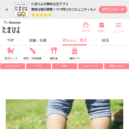
×
内祝い
SHOP
メニュー
TOP
妊娠・出産
赤ちゃん・育児
妊活
育児グッズ
病気・予防接種
離乳食
優待パス
ひよこクラブ
アプリ
SNS
キャンペーン
写真スタジオ