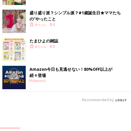
盛り盛り派？シンプル派？#1歳誕生日★ママたち
の”やったこと
赤ちゃん・育児
たまひよの雑誌
赤ちゃん・育児
Amazon今日も見逃せない！80%OFF以上が
続々登場
PR(Amazon)
Recommended by