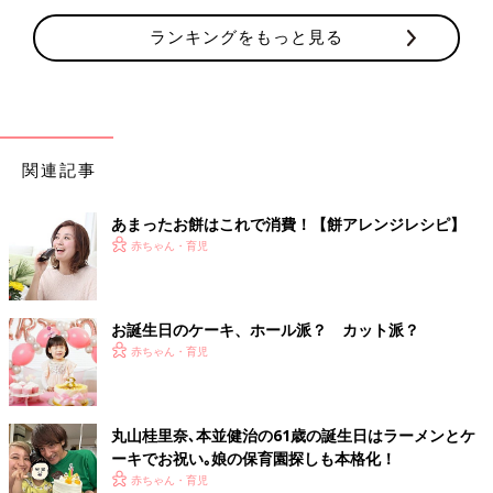
ランキングをもっと見る
関連記事
あまったお餅はこれで消費！【餅アレンジレシピ】
赤ちゃん・育児
お誕生日のケーキ、ホール派？ カット派？
赤ちゃん・育児
丸山桂里奈､本並健治の61歳の誕生日はラーメンとケ
ーキでお祝い｡娘の保育園探しも本格化！
赤ちゃん・育児