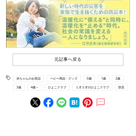
元記事へ戻る
赤ちゃんのお世話
ベビー用品・グッズ
0歳
1歳
2歳
3歳
4歳～
ひよこクラブ
１才２才のひよこクラブ
防災