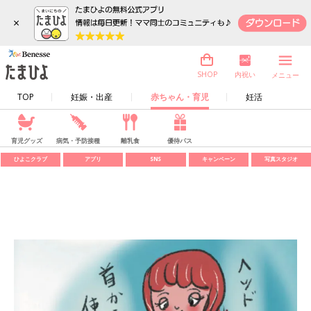
×
内祝い
SHOP
メニュー
TOP
妊娠・出産
赤ちゃん・育児
妊活
育児グッズ
病気・予防接種
離乳食
優待パス
ひよこクラブ
アプリ
SNS
キャンペーン
写真スタジオ