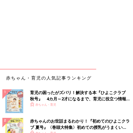
赤ちゃん・育児の人気記事ランキング
育児の困ったがズバリ！解決する本『ひよこクラブ
秋号』 4カ月～2才になるまで、育児に役立つ情報が
いっぱい！
赤ちゃん・育児
赤ちゃんのお世話まるわかり！『初めてのひよこクラ
ブ 夏号』〈巻頭大特集〉初めての授乳がうまくい