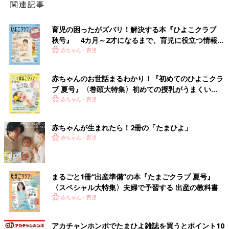
関連記事
育児の困ったがズバリ！解決する本『ひよこクラブ
秋号』 4カ月～2才になるまで、育児に役立つ情報が
いっぱい！
赤ちゃん・育児
赤ちゃんのお世話まるわかり！『初めてのひよこクラ
ブ 夏号』〈巻頭大特集〉初めての授乳がうまくい
く！ おっぱい・ミルクの基本と夏のトラブル 解決テ
赤ちゃん・育児
ク
赤ちゃんが生まれたら！2冊の「たまひよ」
赤ちゃん・育児
まるごと1冊“出産準備”の本『たまごクラブ 夏号』
〈スペシャル大特集〉夫婦で予習する 出産の教科書
赤ちゃん・育児
アカチャンホンポでたまひよ雑誌を買うとポイント10