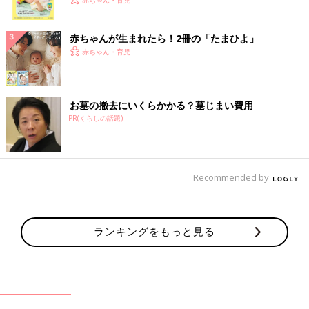
く！ おっぱい・ミルクの基本と夏のトラブル 解決テ
赤ちゃん・育児
ク
赤ちゃんが生まれたら！2冊の「たまひよ」
赤ちゃん・育児
お墓の撤去にいくらかかる？墓じまい費用
PR(くらしの話題)
Recommended by
ランキングをもっと見る