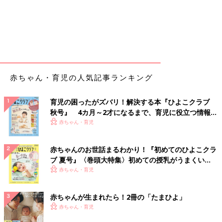
赤ちゃん・育児の人気記事ランキング
育児の困ったがズバリ！解決する本『ひよこクラブ
秋号』 4カ月～2才になるまで、育児に役立つ情報が
いっぱい！
赤ちゃん・育児
赤ちゃんのお世話まるわかり！『初めてのひよこクラ
ブ 夏号』〈巻頭大特集〉初めての授乳がうまくい
く！ おっぱい・ミルクの基本と夏のトラブル 解決テ
赤ちゃん・育児
ク
赤ちゃんが生まれたら！2冊の「たまひよ」
赤ちゃん・育児