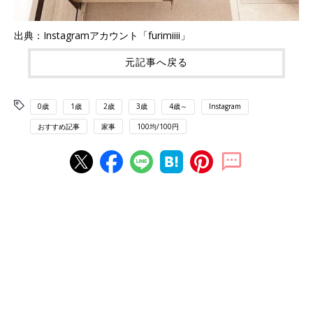
出典：Instagramアカウント「furimiiii」
元記事へ戻る
0歳
1歳
2歳
3歳
4歳～
Instagram
おすすめ記事
家事
100均/100円