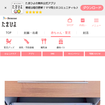
×
内祝い
SHOP
メニュー
TOP
妊娠・出産
赤ちゃん・育児
妊活
育児グッズ
病気・予防接種
離乳食
優待パス
ひよこクラブ
アプリ
SNS
キャンペーン
写真スタジオ