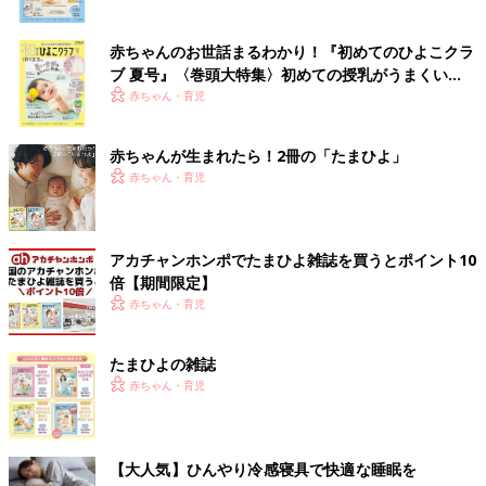
赤ちゃんのお世話まるわかり！『初めてのひよこクラ
ブ 夏号』〈巻頭大特集〉初めての授乳がうまくい
く！ おっぱい・ミルクの基本と夏のトラブル 解決テ
赤ちゃん・育児
ク
赤ちゃんが生まれたら！2冊の「たまひよ」
赤ちゃん・育児
アカチャンホンポでたまひよ雑誌を買うとポイント10
倍【期間限定】
赤ちゃん・育児
たまひよの雑誌
赤ちゃん・育児
【大人気】ひんやり冷感寝具で快適な睡眠を