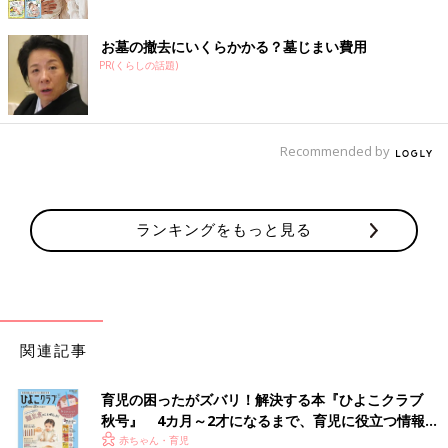
お墓の撤去にいくらかかる？墓じまい費用
PR(くらしの話題)
Recommended by
ランキングをもっと見る
関連記事
育児の困ったがズバリ！解決する本『ひよこクラブ
秋号』 4カ月～2才になるまで、育児に役立つ情報が
いっぱい！
赤ちゃん・育児