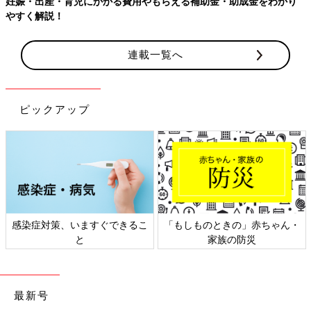
かり
連載一覧へ
ピックアップ
ちゃん・
日本外来小児科学会リーフレッ
六星占術 細木かおりさん
ト検討会
相談
最新号