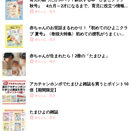
秋号』 4カ月～2才になるまで、育児に役立つ情報が
いっぱい！
赤ちゃん・育児
赤ちゃんのお世話まるわかり！『初めてのひよこクラ
ブ 夏号』〈巻頭大特集〉初めての授乳がうまくい
く！ おっぱい・ミルクの基本と夏のトラブル 解決テ
赤ちゃん・育児
ク
赤ちゃんが生まれたら！2冊の「たまひよ」
赤ちゃん・育児
アカチャンホンポでたまひよ雑誌を買うとポイント10
倍【期間限定】
赤ちゃん・育児
たまひよの雑誌
赤ちゃん・育児