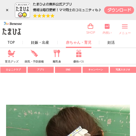
×
内祝い
SHOP
メニュー
TOP
妊娠・出産
赤ちゃん・育児
妊活
育児グッズ
病気・予防接種
離乳食
優待パス
ひよこクラブ
アプリ
SNS
キャンペーン
写真スタジオ