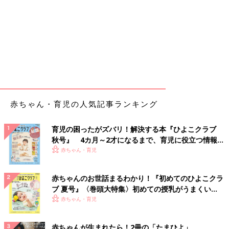
赤ちゃん・育児の人気記事ランキング
育児の困ったがズバリ！解決する本『ひよこクラブ
秋号』 4カ月～2才になるまで、育児に役立つ情報が
いっぱい！
赤ちゃん・育児
赤ちゃんのお世話まるわかり！『初めてのひよこクラ
ブ 夏号』〈巻頭大特集〉初めての授乳がうまくい
く！ おっぱい・ミルクの基本と夏のトラブル 解決テ
赤ちゃん・育児
ク
赤ちゃんが生まれたら！2冊の「たまひよ」