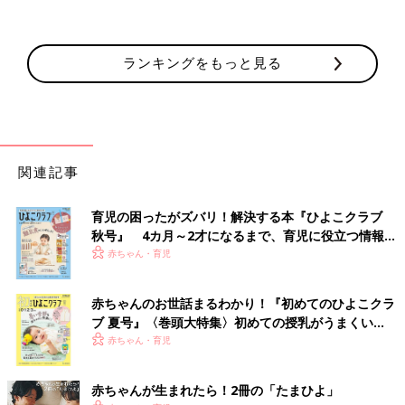
ランキングをもっと見る
関連記事
育児の困ったがズバリ！解決する本『ひよこクラブ
秋号』 4カ月～2才になるまで、育児に役立つ情報が
いっぱい！
赤ちゃん・育児
赤ちゃんのお世話まるわかり！『初めてのひよこクラ
ブ 夏号』〈巻頭大特集〉初めての授乳がうまくい
く！ おっぱい・ミルクの基本と夏のトラブル 解決テ
赤ちゃん・育児
ク
赤ちゃんが生まれたら！2冊の「たまひよ」