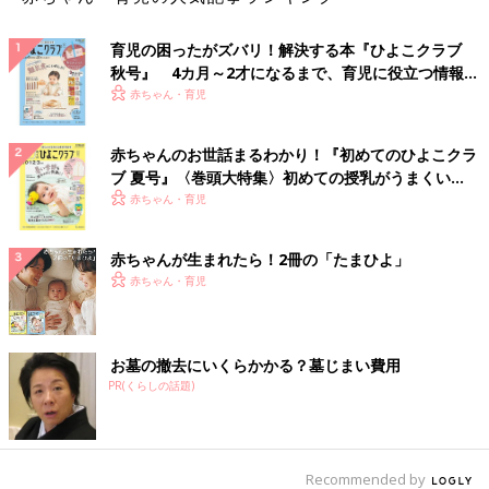
育児の困ったがズバリ！解決する本『ひよこクラブ
秋号』 4カ月～2才になるまで、育児に役立つ情報が
いっぱい！
赤ちゃん・育児
赤ちゃんのお世話まるわかり！『初めてのひよこクラ
ブ 夏号』〈巻頭大特集〉初めての授乳がうまくい
く！ おっぱい・ミルクの基本と夏のトラブル 解決テ
赤ちゃん・育児
ク
赤ちゃんが生まれたら！2冊の「たまひよ」
赤ちゃん・育児
お墓の撤去にいくらかかる？墓じまい費用
PR(くらしの話題)
Recommended by