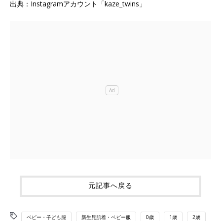
出典：Instagramアカウント「kaze_twins」
元記事へ戻る
ベビー・子ども服
新生児肌着・ベビー服
0歳
1歳
2歳