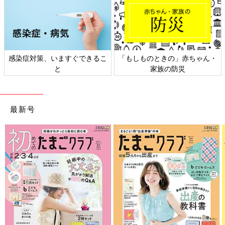
のときの」赤ちゃん・
日本外来小児科学会リーフレッ
六星占術 
家族の防災
ト検討会
最新号