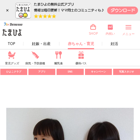
×
内祝い
SHOP
メニュー
TOP
妊娠・出産
赤ちゃん・育児
妊活
育児グッズ
病気・予防接種
離乳食
優待パス
ひよこクラブ
アプリ
SNS
キャンペーン
写真スタジオ