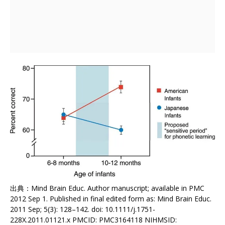
出典：Mind Brain Educ. Author manuscript; available in PMC
2012 Sep 1. Published in final edited form as: Mind Brain Educ.
2011 Sep; 5(3): 128–142. doi: 10.1111/j.1751-
228X.2011.01121.x PMCID: PMC3164118 NIHMSID: