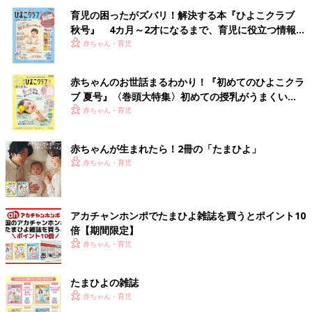
育児の困ったがズバリ！解決する本『ひよこクラブ
秋号』 4カ月～2才になるまで、育児に役立つ情報が
いっぱい！
赤ちゃん・育児
赤ちゃんのお世話まるわかり！『初めてのひよこクラ
ブ 夏号』〈巻頭大特集〉初めての授乳がうまくい
く！ おっぱい・ミルクの基本と夏のトラブル 解決テ
赤ちゃん・育児
ク
赤ちゃんが生まれたら！2冊の「たまひよ」
赤ちゃん・育児
アカチャンホンポでたまひよ雑誌を買うとポイント10
倍【期間限定】
赤ちゃん・育児
たまひよの雑誌
赤ちゃん・育児