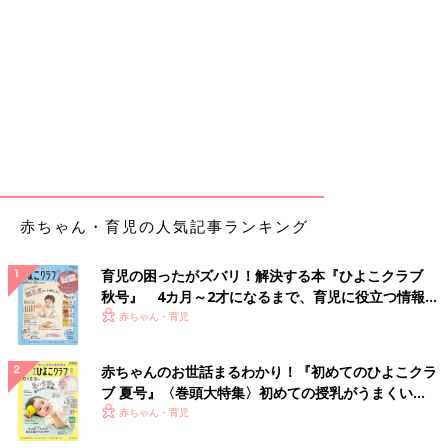
赤ちゃん・育児の人気記事ランキング
育児の困ったがズバリ！解決する本『ひよこクラブ
秋号』 4カ月～2才になるまで、育児に役立つ情報が
いっぱい！
赤ちゃん・育児
赤ちゃんのお世話まるわかり！『初めてのひよこクラ
ブ 夏号』〈巻頭大特集〉初めての授乳がうまくい
く！ おっぱい・ミルクの基本と夏のトラブル 解決テ
赤ちゃん・育児
ク