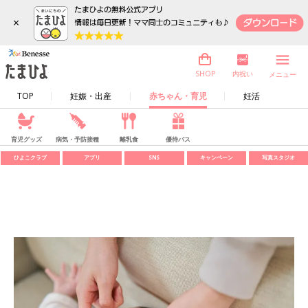
×
内祝い
SHOP
メニュー
TOP
妊娠・出産
赤ちゃん・育児
妊活
育児グッズ
病気・予防接種
離乳食
優待パス
ひよこクラブ
アプリ
SNS
キャンペーン
写真スタジオ