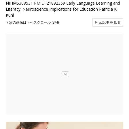
NIHMS308531 PMID: 21892359 Early Language Learning and
Literacy: Neuroscience Implications for Education Patricia K.
Kuhl
▼
次の画像は下へスクロール (3/4)
▶
元記事を見る