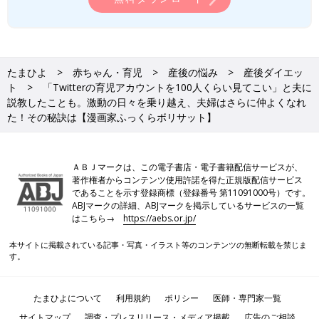
たまひよ
赤ちゃん・育児
産後の悩み
産後ダイエッ
ト
「Twitterの育児アカウントを100人くらい見てこい」と夫に
説教したことも。激動の日々を乗り越え、夫婦はさらに仲よくなれ
た！その秘訣は【漫画家ふっくらボリサット】
ＡＢＪマークは、この電子書店・電子書籍配信サービスが、
著作権者からコンテンツ使用許諾を得た正規版配信サービス
であることを示す登録商標（登録番号 第11091000号）です。
ABJマークの詳細、ABJマークを掲示しているサービスの一覧
はこちら→
https://aebs.or.jp/
本サイトに掲載されている記事・写真・イラスト等のコンテンツの無断転載を禁じま
す。
たまひよについて
利用規約
ポリシー
医師・専門家一覧
サイトマップ
調査・プレスリリース・メディア掲載
広告のご相談