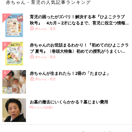
赤ちゃん・育児の人気記事ランキング
育児の困ったがズバリ！解決する本『ひよこクラブ
秋号』 4カ月～2才になるまで、育児に役立つ情報が
いっぱい！
赤ちゃん・育児
赤ちゃんのお世話まるわかり！『初めてのひよこクラ
ブ 夏号』〈巻頭大特集〉初めての授乳がうまくい
く！ おっぱい・ミルクの基本と夏のトラブル 解決テ
赤ちゃん・育児
ク
赤ちゃんが生まれたら！2冊の「たまひよ」
赤ちゃん・育児
お墓の撤去にいくらかかる？墓じまい費用
PR(くらしの話題)