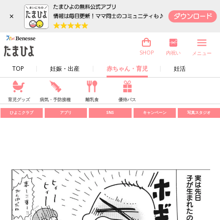
×
内祝い
SHOP
メニュー
TOP
妊娠・出産
赤ちゃん・育児
妊活
育児グッズ
病気・予防接種
離乳食
優待パス
ひよこクラブ
アプリ
SNS
キャンペーン
写真スタジオ