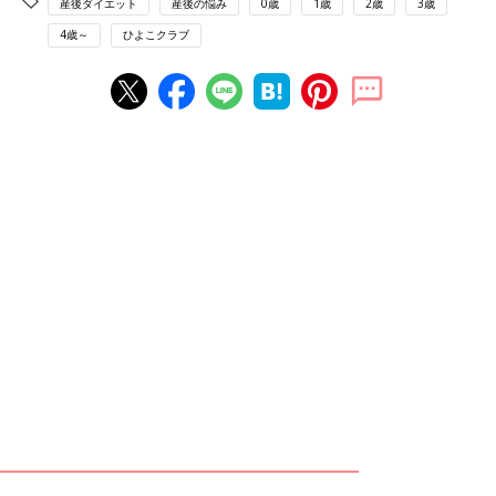
産後ダイエット
産後の悩み
0歳
1歳
2歳
3歳
4歳～
ひよこクラブ