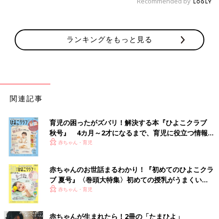
Recommended by
ランキングをもっと見る
関連記事
育児の困ったがズバリ！解決する本『ひよこクラブ
秋号』 4カ月～2才になるまで、育児に役立つ情報が
いっぱい！
赤ちゃん・育児
赤ちゃんのお世話まるわかり！『初めてのひよこクラ
ブ 夏号』〈巻頭大特集〉初めての授乳がうまくい
く！ おっぱい・ミルクの基本と夏のトラブル 解決テ
赤ちゃん・育児
ク
赤ちゃんが生まれたら！2冊の「たまひよ」