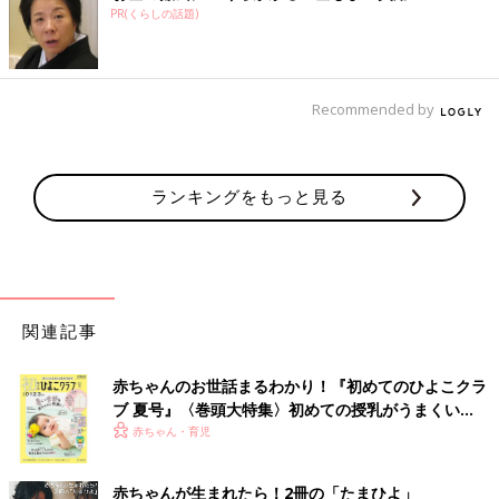
PR(くらしの話題)
Recommended by
ランキングをもっと見る
関連記事
赤ちゃんのお世話まるわかり！『初めてのひよこクラ
ブ 夏号』〈巻頭大特集〉初めての授乳がうまくい
く！ おっぱい・ミルクの基本と夏のトラブル 解決テ
赤ちゃん・育児
ク
赤ちゃんが生まれたら！2冊の「たまひよ」