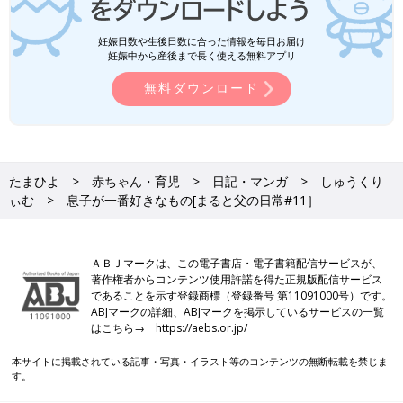
妊娠日数や生後日数に合った情報を毎日お届け
妊娠中から産後まで長く使える無料アプリ
無料ダウンロード
たまひよ
赤ちゃん・育児
日記・マンガ
しゅうくり
ぃむ
息子が一番好きなもの[まると父の日常#11］
ＡＢＪマークは、この電子書店・電子書籍配信サービスが、
著作権者からコンテンツ使用許諾を得た正規版配信サービス
であることを示す登録商標（登録番号 第11091000号）です。
ABJマークの詳細、ABJマークを掲示しているサービスの一覧
はこちら→
https://aebs.or.jp/
本サイトに掲載されている記事・写真・イラスト等のコンテンツの無断転載を禁じま
す。