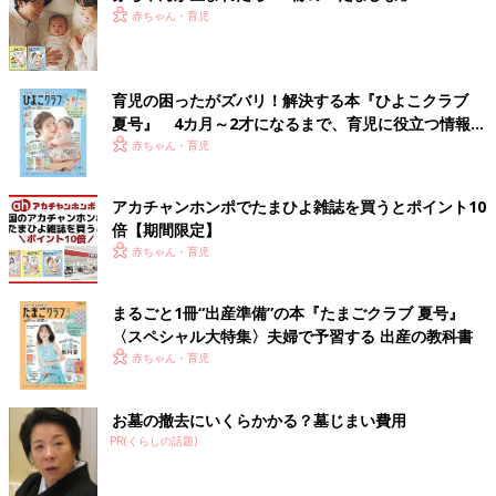
赤ちゃん・育児
育児の困ったがズバリ！解決する本『ひよこクラブ
夏号』 4カ月～2才になるまで、育児に役立つ情報が
いっぱい！
赤ちゃん・育児
アカチャンホンポでたまひよ雑誌を買うとポイント10
倍【期間限定】
赤ちゃん・育児
まるごと1冊“出産準備”の本『たまごクラブ 夏号』
〈スペシャル大特集〉夫婦で予習する 出産の教科書
赤ちゃん・育児
お墓の撤去にいくらかかる？墓じまい費用
PR(くらしの話題)