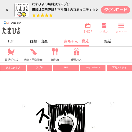
×
内祝い
SHOP
メニュー
TOP
妊娠・出産
赤ちゃん・育児
妊活
育児グッズ
病気・予防接種
離乳食
優待パス
ひよこクラブ
アプリ
SNS
キャンペーン
写真スタジオ