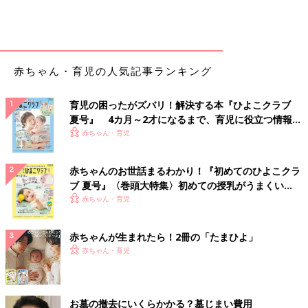
赤ちゃん・育児の人気記事ランキング
育児の困ったがズバリ！解決する本『ひよこクラブ
夏号』 4カ月～2才になるまで、育児に役立つ情報が
いっぱい！
赤ちゃん・育児
赤ちゃんのお世話まるわかり！『初めてのひよこクラ
ブ 夏号』〈巻頭大特集〉初めての授乳がうまくい
く！ おっぱい・ミルクの基本と夏のトラブル 解決テ
赤ちゃん・育児
ク
赤ちゃんが生まれたら！2冊の「たまひよ」
赤ちゃん・育児
お墓の撤去にいくらかかる？墓じまい費用