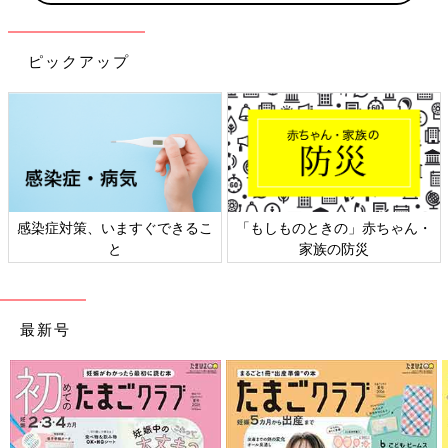
ピックアップ
・
日本外来小児科学会リーフレッ
六星占術 細木かおりさんの人生
ト検討会
相談
最新号