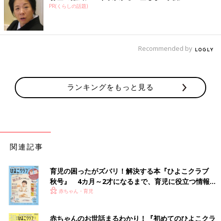
PR(くらしの話題)
Recommended by
ランキングをもっと見る
関連記事
育児の困ったがズバリ！解決する本『ひよこクラブ
秋号』 4カ月～2才になるまで、育児に役立つ情報が
いっぱい！
赤ちゃん・育児
赤ちゃんのお世話まるわかり！『初めてのひよこクラ