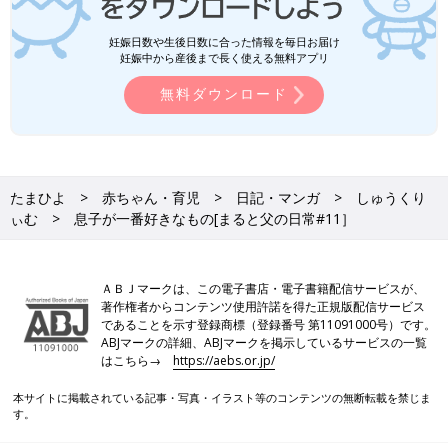
妊娠日数や生後日数に合った情報を毎日お届け
妊娠中から産後まで長く使える無料アプリ
無料ダウンロード
たまひよ
赤ちゃん・育児
日記・マンガ
しゅうくり
ぃむ
息子が一番好きなもの[まると父の日常#11］
ＡＢＪマークは、この電子書店・電子書籍配信サービスが、
著作権者からコンテンツ使用許諾を得た正規版配信サービス
であることを示す登録商標（登録番号 第11091000号）です。
ABJマークの詳細、ABJマークを掲示しているサービスの一覧
はこちら→
https://aebs.or.jp/
本サイトに掲載されている記事・写真・イラスト等のコンテンツの無断転載を禁じま
す。