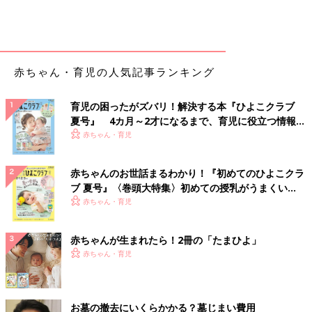
赤ちゃん・育児の人気記事ランキング
育児の困ったがズバリ！解決する本『ひよこクラブ
夏号』 4カ月～2才になるまで、育児に役立つ情報が
いっぱい！
赤ちゃん・育児
赤ちゃんのお世話まるわかり！『初めてのひよこクラ
ブ 夏号』〈巻頭大特集〉初めての授乳がうまくい
く！ おっぱい・ミルクの基本と夏のトラブル 解決テ
赤ちゃん・育児
ク
赤ちゃんが生まれたら！2冊の「たまひよ」
赤ちゃん・育児
お墓の撤去にいくらかかる？墓じまい費用