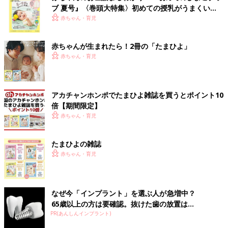
ブ 夏号』〈巻頭大特集〉初めての授乳がうまくい
く！ おっぱい・ミルクの基本と夏のトラブル 解決テ
赤ちゃん・育児
ク
赤ちゃんが生まれたら！2冊の「たまひよ」
赤ちゃん・育児
アカチャンホンポでたまひよ雑誌を買うとポイント10
倍【期間限定】
赤ちゃん・育児
たまひよの雑誌
赤ちゃん・育児
なぜ今「インプラント」を選ぶ人が急増中？
65歳以上の方は要確認。抜けた歯の放置は...
PR(あんしんインプラント)