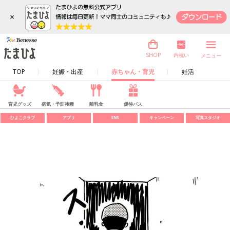
×
内祝い
SHOP
メニュー
TOP
妊娠・出産
赤ちゃん・育児
妊活
育児グッズ
病気・予防接種
離乳食
優待パス
ひよこクラブ
アプリ
SNS
キャンペーン
写真スタジオ