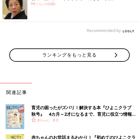
PR(くらしの話題)
Recommended by
ランキングをもっと見る
関連記事
育児の困ったがズバリ！解決する本『ひよこクラブ
秋号』 4カ月～2才になるまで、育児に役立つ情報が
いっぱい！
赤ちゃん・育児
赤ちゃんのお世話まるわかり！『初めてのひよこクラ