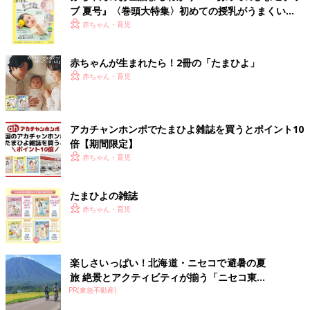
ブ 夏号』〈巻頭大特集〉初めての授乳がうまくい
く！ おっぱい・ミルクの基本と夏のトラブル 解決テ
赤ちゃん・育児
ク
赤ちゃんが生まれたら！2冊の「たまひよ」
赤ちゃん・育児
アカチャンホンポでたまひよ雑誌を買うとポイント10
倍【期間限定】
赤ちゃん・育児
たまひよの雑誌
赤ちゃん・育児
楽しさいっぱい！北海道・ニセコで避暑の夏
旅 絶景とアクティビティが揃う「ニセコ東...
PR(東急不動産)