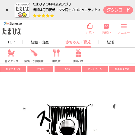
×
内祝い
SHOP
メニュー
TOP
妊娠・出産
赤ちゃん・育児
妊活
育児グッズ
病気・予防接種
離乳食
優待パス
ひよこクラブ
アプリ
SNS
キャンペーン
写真スタジオ