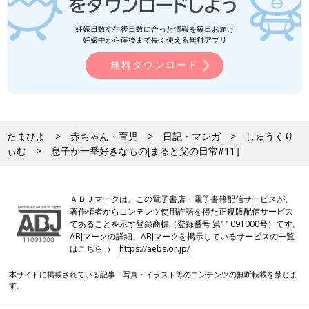
妊娠日数や生後日数に合った情報を毎日お届け
妊娠中から産後まで長く使える無料アプリ
無料ダウンロード
たまひよ
赤ちゃん・育児
日記・マンガ
しゅうくり
ぃむ
息子が一番好きなもの[まると父の日常#11］
ＡＢＪマークは、この電子書店・電子書籍配信サービスが、
著作権者からコンテンツ使用許諾を得た正規版配信サービス
であることを示す登録商標（登録番号 第11091000号）です。
ABJマークの詳細、ABJマークを掲示しているサービスの一覧
はこちら→
https://aebs.or.jp/
本サイトに掲載されている記事・写真・イラスト等のコンテンツの無断転載を禁じま
す。