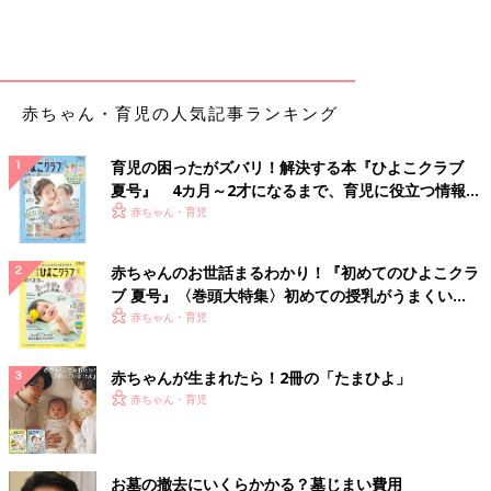
赤ちゃん・育児の人気記事ランキング
育児の困ったがズバリ！解決する本『ひよこクラブ
夏号』 4カ月～2才になるまで、育児に役立つ情報が
いっぱい！
赤ちゃん・育児
赤ちゃんのお世話まるわかり！『初めてのひよこクラ
ブ 夏号』〈巻頭大特集〉初めての授乳がうまくい
く！ おっぱい・ミルクの基本と夏のトラブル 解決テ
赤ちゃん・育児
ク
赤ちゃんが生まれたら！2冊の「たまひよ」
赤ちゃん・育児
お墓の撤去にいくらかかる？墓じまい費用