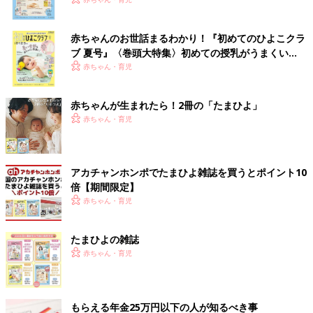
いっぱい！
赤ちゃんのお世話まるわかり！『初めてのひよこクラ
ブ 夏号』〈巻頭大特集〉初めての授乳がうまくい
く！ おっぱい・ミルクの基本と夏のトラブル 解決テ
赤ちゃん・育児
ク
赤ちゃんが生まれたら！2冊の「たまひよ」
赤ちゃん・育児
アカチャンホンポでたまひよ雑誌を買うとポイント10
倍【期間限定】
赤ちゃん・育児
たまひよの雑誌
赤ちゃん・育児
もらえる年金25万円以下の人が知るべき事