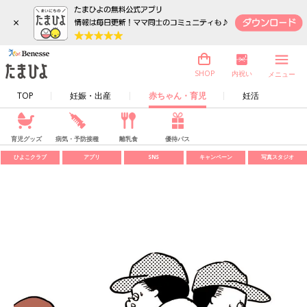
×
内祝い
SHOP
メニュー
TOP
妊娠・出産
赤ちゃん・育児
妊活
育児グッズ
病気・予防接種
離乳食
優待パス
ひよこクラブ
アプリ
SNS
キャンペーン
写真スタジオ