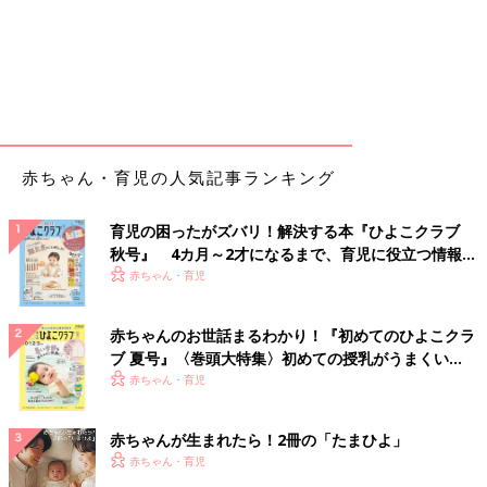
赤ちゃん・育児の人気記事ランキング
育児の困ったがズバリ！解決する本『ひよこクラブ
秋号』 4カ月～2才になるまで、育児に役立つ情報が
いっぱい！
赤ちゃん・育児
赤ちゃんのお世話まるわかり！『初めてのひよこクラ
ブ 夏号』〈巻頭大特集〉初めての授乳がうまくい
く！ おっぱい・ミルクの基本と夏のトラブル 解決テ
赤ちゃん・育児
ク
赤ちゃんが生まれたら！2冊の「たまひよ」
赤ちゃん・育児