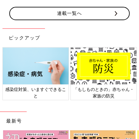
連載一覧へ
ピックアップ
きの」赤ちゃん・
日本外来小児科学会リーフレッ
六星占術 細木
族の防災
ト検討会
最新号