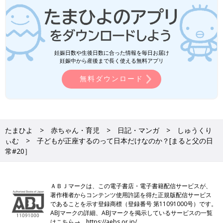
妊娠日数や生後日数に合った情報を毎日お届け
妊娠中から産後まで長く使える無料アプリ
無料ダウンロード
たまひよ
赤ちゃん・育児
日記・マンガ
しゅうくり
ぃむ
子どもが正座するのって日本だけなのか？[まると父の日
常#20］
ＡＢＪマークは、この電子書店・電子書籍配信サービスが、
著作権者からコンテンツ使用許諾を得た正規版配信サービス
であることを示す登録商標（登録番号 第11091000号）です。
ABJマークの詳細、ABJマークを掲示しているサービスの一覧
はこちら→
https://aebs.or.jp/