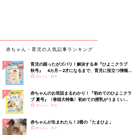
赤ちゃん・育児の人気記事ランキング
育児の困ったがズバリ！解決する本『ひよこクラブ
秋号』 4カ月～2才になるまで、育児に役立つ情報が
いっぱい！
赤ちゃん・育児
赤ちゃんのお世話まるわかり！『初めてのひよこクラ
ブ 夏号』〈巻頭大特集〉初めての授乳がうまくい
く！ おっぱい・ミルクの基本と夏のトラブル 解決テ
赤ちゃん・育児
ク
赤ちゃんが生まれたら！2冊の「たまひよ」
赤ちゃん・育児