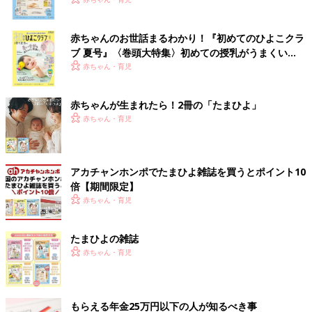
いっぱい！
赤ちゃんのお世話まるわかり！『初めてのひよこクラ
ブ 夏号』〈巻頭大特集〉初めての授乳がうまくい
く！ おっぱい・ミルクの基本と夏のトラブル 解決テ
赤ちゃん・育児
ク
赤ちゃんが生まれたら！2冊の「たまひよ」
赤ちゃん・育児
アカチャンホンポでたまひよ雑誌を買うとポイント10
倍【期間限定】
赤ちゃん・育児
たまひよの雑誌
赤ちゃん・育児
もらえる年金25万円以下の人が知るべき事