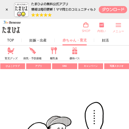
×
内祝い
SHOP
メニュー
TOP
妊娠・出産
赤ちゃん・育児
妊活
育児グッズ
病気・予防接種
離乳食
優待パス
ひよこクラブ
アプリ
SNS
キャンペーン
写真スタジオ