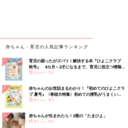
赤ちゃん・育児の人気記事ランキング
育児の困ったがズバリ！解決する本『ひよこクラブ
秋号』 4カ月～2才になるまで、育児に役立つ情報が
いっぱい！
赤ちゃん・育児
赤ちゃんのお世話まるわかり！『初めてのひよこクラ
ブ 夏号』〈巻頭大特集〉初めての授乳がうまくい
く！ おっぱい・ミルクの基本と夏のトラブル 解決テ
赤ちゃん・育児
ク
赤ちゃんが生まれたら！2冊の「たまひよ」
赤ちゃん・育児