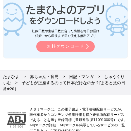
妊娠日数や生後日数に合った情報を毎日お届け
妊娠中から産後まで長く使える無料アプリ
無料ダウンロード
たまひよ
赤ちゃん・育児
日記・マンガ
しゅうくり
ぃむ
子どもが正座するのって日本だけなのか？[まると父の日
常#20］
ＡＢＪマークは、この電子書店・電子書籍配信サービスが、
著作権者からコンテンツ使用許諾を得た正規版配信サービス
であることを示す登録商標（登録番号 第11091000号）です。
ABJマークの詳細、ABJマークを掲示しているサービスの一覧
はこちら→
https://aebs.or.jp/