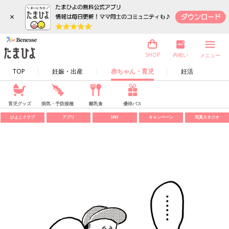
×
内祝い
SHOP
メニュー
TOP
妊娠・出産
赤ちゃん・育児
妊活
育児グッズ
病気・予防接種
離乳食
優待パス
ひよこクラブ
アプリ
SNS
キャンペーン
写真スタジオ