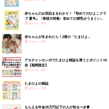
いっぱい！
赤ちゃんのお世話まるわかり！『初めてのひよこクラ
ブ 夏号』〈巻頭大特集〉初めての授乳がうまくい
く！ おっぱい・ミルクの基本と夏のトラブル 解決テ
赤ちゃん・育児
ク
赤ちゃんが生まれたら！2冊の「たまひよ」
赤ちゃん・育児
アカチャンホンポでたまひよ雑誌を買うとポイント10
倍【期間限定】
赤ちゃん・育児
たまひよの雑誌
赤ちゃん・育児
もらえる年金25万円以下の人が知るべき事