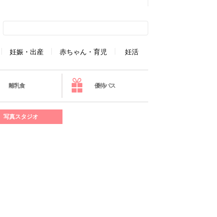
妊娠・出産
赤ちゃん・育児
妊活
離乳食
優待パス
写真スタジオ
］