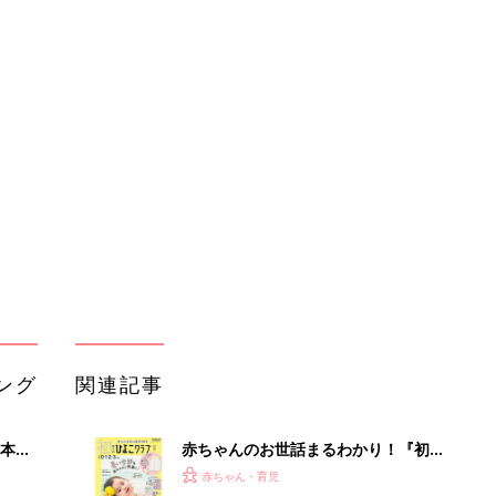
ング
関連記事
本
赤ちゃんのお世話まるわかり！『初め
2才
てのひよこクラブ 夏号』〈巻頭大特
赤ちゃん・育児
いっ
集〉初めての授乳がうまくいく！ お
っぱい・ミルクの基本と夏のトラブル
解決テク
初め
赤ちゃんが生まれたら！2冊の「たま
大特
ひよ」
赤ちゃん・育児
 お
ブル
たま
育児の困ったがズバリ！解決する本
『ひよこクラブ 秋号』 4カ月～2才
赤ちゃん・育児
になるまで、育児に役立つ情報がいっ
ぱい！
アカチャンホンポでたまひよ雑誌を買
セール
うとポイント10倍【期間限定】
赤ちゃん・育児