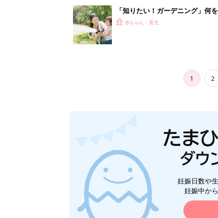
妊娠日数や
妊娠中か