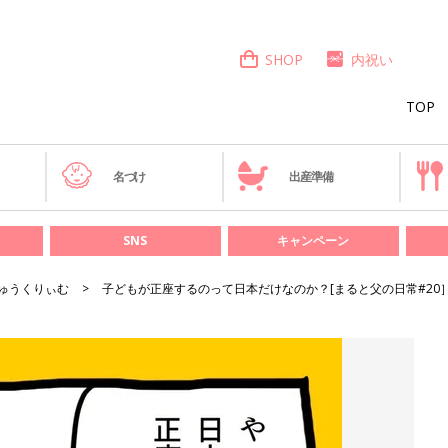
SHOP
内祝い
TOP
き
名づけ
出産準備
SNS
キャンペーン
ゅうくりぃむ
子どもが正座するのって日本だけなのか？[まると父の日常#20