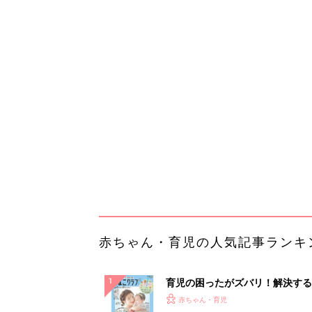
赤ちゃん・育児の人気記事ランキ
育児の困ったがズバリ！解決する
『ひよこクラブ 夏号』 4カ月～
赤ちゃん・育児
になるまで、育児に役立つ情報が
ぱい！
赤ちゃんのお世話まるわかり！『
てのひよこクラブ 夏号』〈巻頭
赤ちゃん・育児
集〉初めての授乳がうまくいく！
っぱい・ミルクの基本と夏のトラ
解決テク
赤ちゃんが生まれたら！2冊の「
ひよ」
赤ちゃん・育児
【毎日変わる】Amazonタイム
が見逃せない！
PR（Amazon）