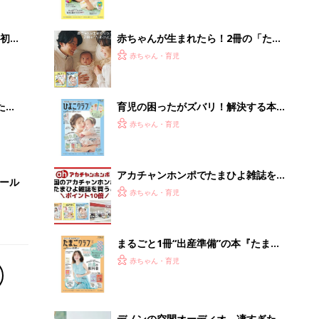
まるごと1冊“出産準備”の本『たまご
クラブ 夏号』〈スペシャル大特集〉
赤ちゃん・育児
夫婦で予習する 出産の教科書
デノンの空間オーディオ、凄すぎた
PR（デノン）
Recommended by
離乳食はいつから？進め方は？「たまひよ きほんの離
乳食」