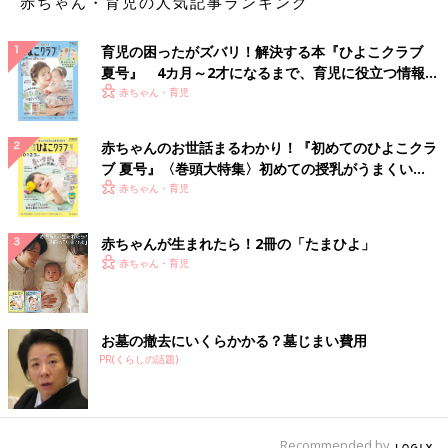
赤ちゃん・育児の人気記事ランキング
育児の困ったがズバリ！解決する本『ひよこクラブ
夏号』 4カ月～2才になるまで、育児に役立つ情報が
いっぱい！
赤ちゃん・育児
赤ちゃんのお世話まるわかり！『初めてのひよこクラ
ブ 夏号』〈巻頭大特集〉初めての授乳がうまくい
く！ おっぱい・ミルクの基本と夏のトラブル 解決テ
赤ちゃん・育児
ク
赤ちゃんが生まれたら！2冊の「たまひよ」
赤ちゃん・育児
お墓の撤去にいくらかかる？墓じまい費用
PR(くらしの話題)
Recommended by