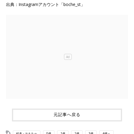
出典：Instagramアカウント「boche_st」
元記事へ戻る
絵本・おもちゃ
0歳
1歳
2歳
3歳
4歳～