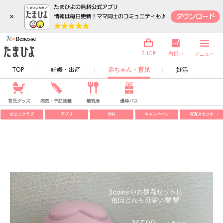
×
内祝い
SHOP
メニュー
TOP
妊娠・出産
赤ちゃん・育児
妊活
育児グッズ
病気・予防接種
離乳食
優待パス
ひよこクラブ
アプリ
SNS
キャンペーン
写真スタジオ