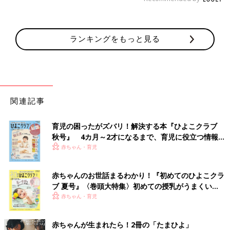
ランキングをもっと見る
関連記事
育児の困ったがズバリ！解決する本『ひよこクラブ
秋号』 4カ月～2才になるまで、育児に役立つ情報が
いっぱい！
赤ちゃん・育児
赤ちゃんのお世話まるわかり！『初めてのひよこクラ
ブ 夏号』〈巻頭大特集〉初めての授乳がうまくい
く！ おっぱい・ミルクの基本と夏のトラブル 解決テ
赤ちゃん・育児
ク
赤ちゃんが生まれたら！2冊の「たまひよ」