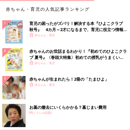
赤ちゃん・育児の人気記事ランキング
育児の困ったがズバリ！解決する本『ひよこクラブ
秋号』 4カ月～2才になるまで、育児に役立つ情報が
いっぱい！
赤ちゃん・育児
赤ちゃんのお世話まるわかり！『初めてのひよこクラ
ブ 夏号』〈巻頭大特集〉初めての授乳がうまくい
く！ おっぱい・ミルクの基本と夏のトラブル 解決テ
赤ちゃん・育児
ク
赤ちゃんが生まれたら！2冊の「たまひよ」
赤ちゃん・育児
お墓の撤去にいくらかかる？墓じまい費用
PR(くらしの話題)