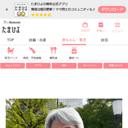
×
内祝い
SHOP
メニュー
TOP
妊娠・出産
赤ちゃん・育児
妊活
育児グッズ
病気・予防接種
離乳食
優待パス
ひよこクラブ
アプリ
SNS
キャンペーン
写真スタジオ