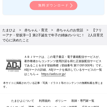
無料ダウンロード
たまひよ
赤ちゃん・育児
赤ちゃんのお世話
【フリ
ーアナ・登坂淳一】第2子誕生で年子の姉妹のパパに！ 2人目育児
で心に決めたこと
ＡＢＪマークは、この電子書店・電子書籍配信サービスが、
著作権者からコンテンツ使用許諾を得た正規版配信サービス
であることを示す登録商標（登録番号 第11091000号）です。
ABJマークの詳細、ABJマークを掲示しているサービスの一覧
はこちら→
https://aebs.or.jp/
本サイトに掲載されている記事・写真・イラスト等のコンテンツの無断転載を禁じま
す。
たまひよについて
利用規約
ポリシー
医師・専門家一覧