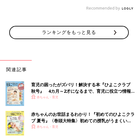
Recommended by
ランキングをもっと見る
関連記事
育児の困ったがズバリ！解決する本『ひよこクラブ
秋号』 4カ月～2才になるまで、育児に役立つ情報が
いっぱい！
赤ちゃん・育児
赤ちゃんのお世話まるわかり！『初めてのひよこクラ
ブ 夏号』〈巻頭大特集〉初めての授乳がうまくい
く！ おっぱい・ミルクの基本と夏のトラブル 解決テ
赤ちゃん・育児
ク