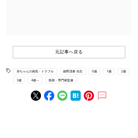
元記事へ戻る
赤ちゃんの病気・トラブル
細野茂春 先生
0歳
1歳
2歳
3歳
4歳～
医師・専門家監修