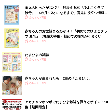
育児の困ったがズバリ！解決する本『ひよこクラブ
秋号』 4カ月～2才になるまで、育児に役立つ情報が
いっぱい！
赤ちゃん・育児
赤ちゃんのお世話まるわかり！『初めてのひよこクラ
ブ 夏号』〈巻頭大特集〉初めての授乳がうまくい
く！ おっぱい・ミルクの基本と夏のトラブル 解決テ
赤ちゃん・育児
ク
たまひよの雑誌
赤ちゃん・育児
赤ちゃんが生まれたら！2冊の「たまひよ」
赤ちゃん・育児
アカチャンホンポでたまひよ雑誌を買うとポイント10
倍【期間限定】