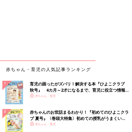
赤ちゃん・育児の人気記事ランキング
育児の困ったがズバリ！解決する本『ひよこクラブ
秋号』 4カ月～2才になるまで、育児に役立つ情報が
いっぱい！
赤ちゃん・育児
赤ちゃんのお世話まるわかり！『初めてのひよこクラ
ブ 夏号』〈巻頭大特集〉初めての授乳がうまくい
く！ おっぱい・ミルクの基本と夏のトラブル 解決テ
赤ちゃん・育児
ク