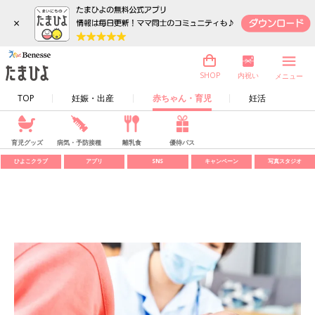
×
内祝い
SHOP
メニュー
TOP
妊娠・出産
赤ちゃん・育児
妊活
育児グッズ
病気・予防接種
離乳食
優待パス
ひよこクラブ
アプリ
SNS
キャンペーン
写真スタジオ