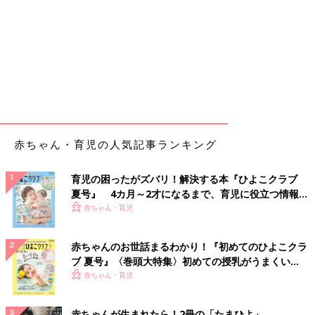
赤ちゃん・育児の人気記事ランキング
育児の困ったがズバリ！解決する本『ひよこクラブ
夏号』 4カ月～2才になるまで、育児に役立つ情報が
いっぱい！
赤ちゃん・育児
赤ちゃんのお世話まるわかり！『初めてのひよこクラ
ブ 夏号』〈巻頭大特集〉初めての授乳がうまくい
く！ おっぱい・ミルクの基本と夏のトラブル 解決テ
赤ちゃん・育児
ク
赤ちゃんが生まれたら！2冊の「たまひよ」