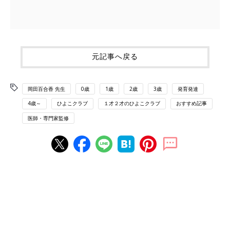
元記事へ戻る
岡田百合香 先生
0歳
1歳
2歳
3歳
発育発達
4歳～
ひよこクラブ
１才２才のひよこクラブ
おすすめ記事
医師・専門家監修