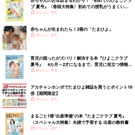
赤ちゃんのお世話まるわかり！『初めてのひよこクラ
ブ 夏号』〈巻頭大特集〉初めての授乳がうまくい
く！ おっぱい・ミルクの基本と夏のトラブル 解決テ
赤ちゃん・育児
ク
赤ちゃんが生まれたら！2冊の「たまひよ」
赤ちゃん・育児
育児の困ったがズバリ！解決する本『ひよこクラブ
夏号』 4カ月～2才になるまで、育児に役立つ情報が
いっぱい！
赤ちゃん・育児
アカチャンホンポでたまひよ雑誌を買うとポイント10
倍【期間限定】
赤ちゃん・育児
まるごと1冊“出産準備”の本『たまごクラブ 夏号』
〈スペシャル大特集〉夫婦で予習する 出産の教科書
赤ちゃん・育児