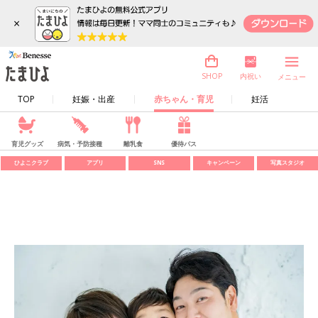
×
内祝い
SHOP
メニュー
TOP
妊娠・出産
赤ちゃん・育児
妊活
育児グッズ
病気・予防接種
離乳食
優待パス
ひよこクラブ
アプリ
SNS
キャンペーン
写真スタジオ