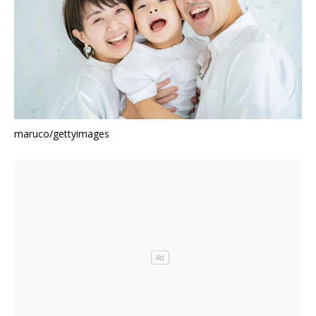
maruco/gettyimages