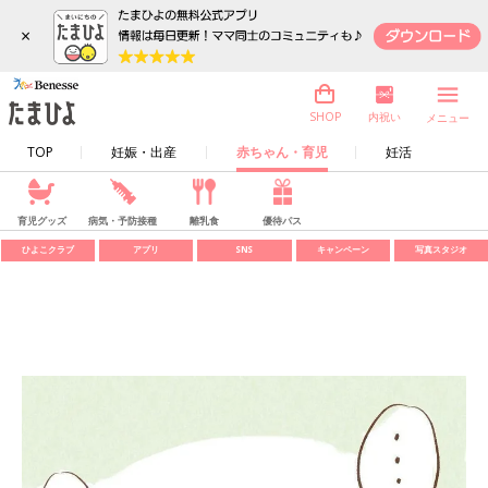
×
内祝い
SHOP
メニュー
TOP
妊娠・出産
赤ちゃん・育児
妊活
育児グッズ
病気・予防接種
離乳食
優待パス
ひよこクラブ
アプリ
SNS
キャンペーン
写真スタジオ