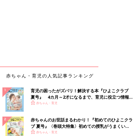
赤ちゃん・育児の人気記事ランキング
育児の困ったがズバリ！解決する本『ひよこクラブ
夏号』 4カ月～2才になるまで、育児に役立つ情報が
いっぱい！
赤ちゃん・育児
赤ちゃんのお世話まるわかり！『初めてのひよこクラ
ブ 夏号』〈巻頭大特集〉初めての授乳がうまくい
く！ おっぱい・ミルクの基本と夏のトラブル 解決テ
赤ちゃん・育児