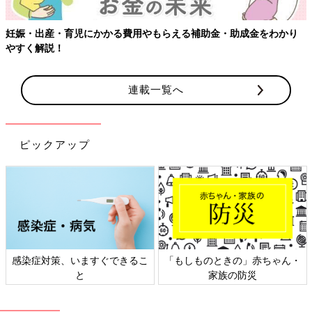
【ワクチン接種できるものも】妊婦の感染症対策、知っておいて！
連載一覧へ
ピックアップ
・
日本外来小児科学会リーフレッ
六星占術 細木かおりさんの人生
ト検討会
相談