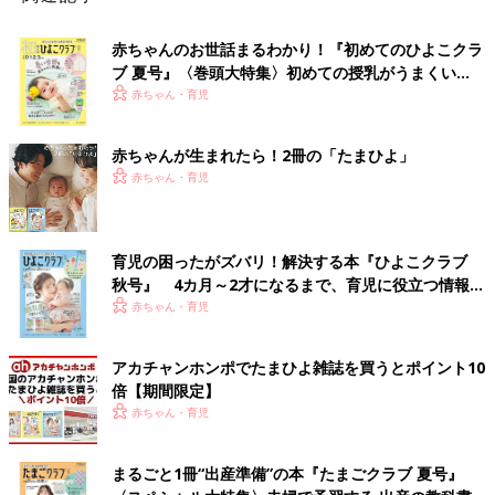
赤ちゃんのお世話まるわかり！『初めてのひよこクラ
ブ 夏号』〈巻頭大特集〉初めての授乳がうまくい
く！ おっぱい・ミルクの基本と夏のトラブル 解決テ
赤ちゃん・育児
ク
赤ちゃんが生まれたら！2冊の「たまひよ」
赤ちゃん・育児
育児の困ったがズバリ！解決する本『ひよこクラブ
秋号』 4カ月～2才になるまで、育児に役立つ情報が
いっぱい！
赤ちゃん・育児
アカチャンホンポでたまひよ雑誌を買うとポイント10
倍【期間限定】
赤ちゃん・育児
まるごと1冊“出産準備”の本『たまごクラブ 夏号』